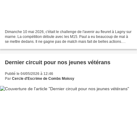
Dimanche 10 mai 2026, c'était le challenge de l'avenir au fleuret à Lagny sur
marne. La compétition débute avec les M15. Paul a eu beaucoup de mal à
se mettre dedans. Il ne gagne pas de match mais fait de belles actions.
Bravo Paul, il faut continuer...
Dernier circuit pour nos jeunes vétérans
Publié le 04/05/2026 à 12:46
Par
Cercle d'Escrime de Combs Moissy