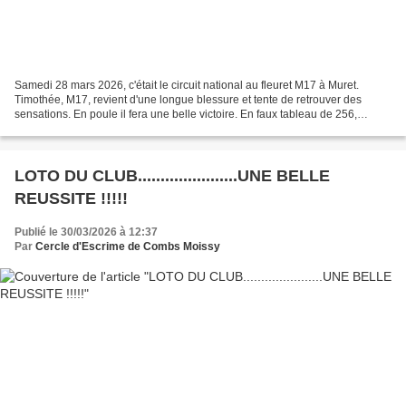
Samedi 28 mars 2026, c'était le circuit national au fleuret M17 à Muret.
Timothée, M17, revient d'une longue blessure et tente de retrouver des
sensations. En poule il fera une belle victoire. En faux tableau de 256,
Timothée s'incline mais montre de...
LOTO DU CLUB......................UNE BELLE
REUSSITE !!!!!
Publié le 30/03/2026 à 12:37
Par
Cercle d'Escrime de Combs Moissy