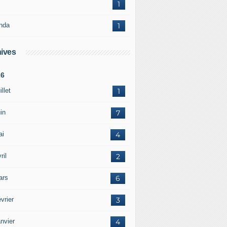
1
nda
1
ives
26
illet
1
in
7
ai
4
ril
2
ars
6
vrier
3
nvier
4