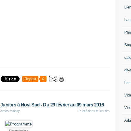
Lien
La 
Pho
Sta
cal
div
Repost
0
Inc
Vid
niors à Novi Sad - Du 29 février au 09 mars 2016
Vie
 Combs Moissy
Publié dans
#Lien site
Arb