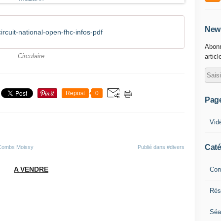
News
rcuit-national-open-fhc-infos-pdf
Abonn
Circulaire
articl
Repost
0
Pag
Vid
Caté
 Combs Moissy
Publié dans
#divers
A VENDRE
Com
Résu
Séa