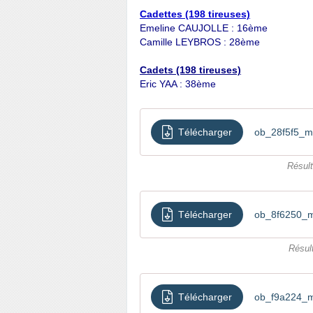
Cadettes (198 tireuses)
Emeline CAUJOLLE : 16ème
Camille LEYBROS : 28ème
Cadets (198 tireuses)
Eric YAA : 38ème
Télécharger
ob_28f5f5_ma
Résul
Télécharger
ob_8f6250_ma
Résul
Télécharger
ob_f9a224_ma