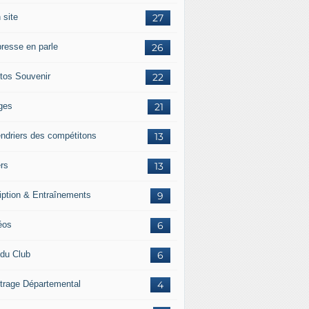
 site
27
presse en parle
26
tos Souvenir
22
ges
21
endriers des compétitons
13
ers
13
ription & Entraînements
9
éos
6
 du Club
6
itrage Départemental
4