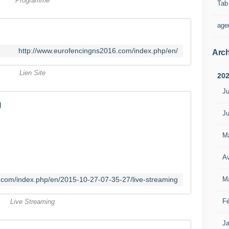
Programme
Tab
age
http://www.eurofencingns2016.com/index.php/en/
Arch
Lien Site
20
Ju
g
Ju
M
Av
M
.com/index.php/en/2015-10-27-07-35-27/live-streaming
Fé
Live Streaming
Ja