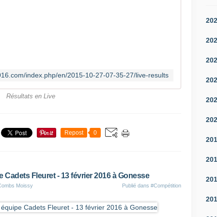
20
20
20
016.com/index.php/en/2015-10-27-07-35-27/live-results
20
Résultats en Live
20
20
Repost
0
20
20
e Cadets Fleuret - 13 février 2016 à Gonesse
20
 Combs Moissy
Publié dans
#Compétition
20