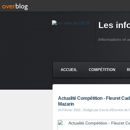
Les in
Informations et 
ACCUEIL
COMPÉTITION
R
Actualité Compétition - Fleuret Cade
Mazarin
24 Février 2016
, Rédigé par Cercle d'Escrime de