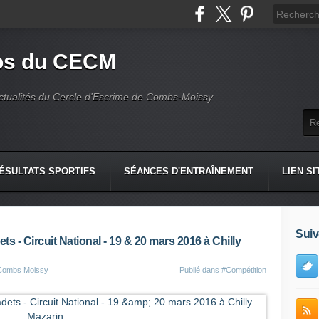
fos du CECM
actualités du Cercle d'Escrime de Combs-Moissy
ÉSULTATS SPORTIFS
SÉANCES D'ENTRAÎNEMENT
LIEN SI
Suiv
ts - Circuit National - 19 & 20 mars 2016 à Chilly
 Combs Moissy
Publié dans
#Compétition