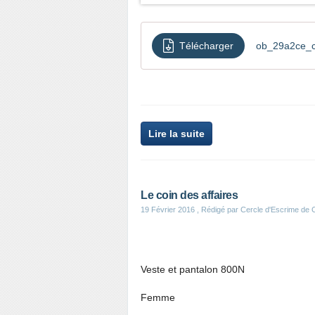
Télécharger
ob_29a2ce_ci
Lire la suite
Le coin des affaires
19 Février 2016
, Rédigé par Cercle d'Escrime de
Veste et pantalon 800N
Femme