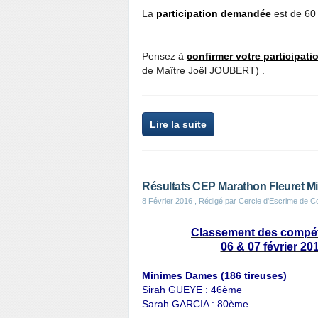
La
participation demandée
est de 60
Pensez à
confirmer votre participat
de Maître Joël JOUBERT) .
Lire la suite
Résultats CEP Marathon Fleuret Mi
8 Février 2016
, Rédigé par Cercle d'Escrime de 
Classement des compét
06 & 07 février 20
Minimes Dames (186 tireuses)
Sirah GUEYE : 46ème
Sarah GARCIA : 80ème