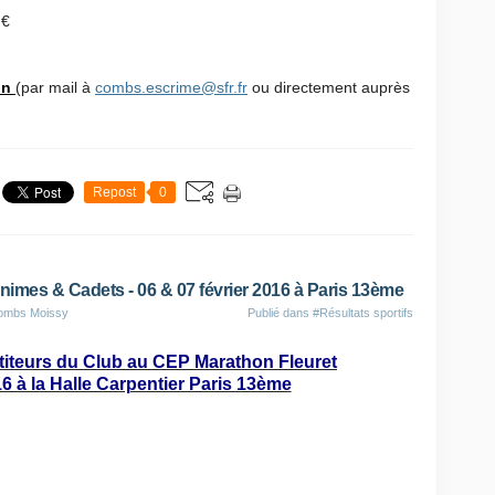
 €
ion
(par mail à
combs.escrime@sfr.fr
ou directement auprès
Repost
0
nimes & Cadets - 06 & 07 février 2016 à Paris 13ème
Combs Moissy
Publié dans
#Résultats sportifs
iteurs du Club au CEP Marathon Fleuret
16 à la Halle Carpentier Paris 13ème