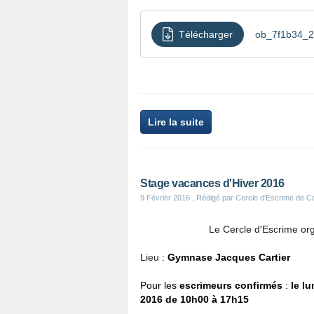
Télécharger
ob_7f1b34_2
Lire la suite
Stage vacances d'Hiver 2016
9 Février 2016
, Rédigé par Cercle d'Escrime de 
Le Cercle d'Escrime org
Lieu :
Gymnase Jacques Cartier
Pour les
escrimeurs confirmés
:
le lu
2016 de 10h00 à 17h15