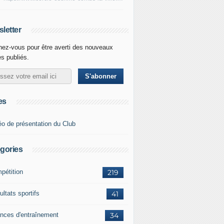
letter
ez-vous pour être averti des nouveaux
es publiés.
es
éo de présentation du Club
gories
pétition
219
ltats sportifs
41
nces d'entraînement
34