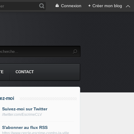
Connexion
+
Créer mon blog
TE
CONTACT
ez-moi
Suivez-moi sur Twitter
//twitter.com/EscrimeCLV
S'abonner au flux RSS
https://www.cercle-escrime-combs-la-ville.fr/rss