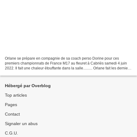
Orlane se prépare en compagnie de sa coach perso Dorine pour ces
premiers championnats de France M17 au fleuret à Cabriès samedi 4 juin
2022. Il fait une chaleur étouffante dans la salle.......... Orlane fait les derniers
réglages avant sa poule piste...
Hébergé par Overblog
Top articles
Pages
Contact
Signaler un abus
C.G.U.