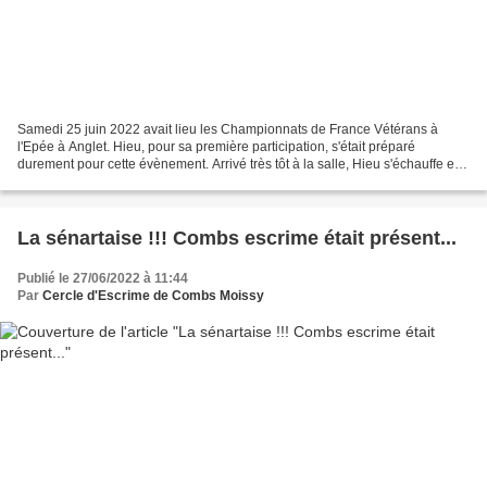
Samedi 25 juin 2022 avait lieu les Championnats de France Vétérans à
l'Epée à Anglet. Hieu, pour sa première participation, s'était préparé
durement pour cette évènement. Arrivé très tôt à la salle, Hieu s'échauffe et
se prépare pour sa poule. En poule,...
La sénartaise !!! Combs escrime était présent...
Publié le 27/06/2022 à 11:44
Par
Cercle d'Escrime de Combs Moissy