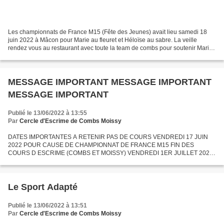
Les championnats de France M15 (Fête des Jeunes) avait lieu samedi 18
juin 2022 à Mâcon pour Marie au fleuret et Héloïse au sabre. La veille
rendez vous au restaurant avec toute la team de combs pour soutenir Marie
et Héloïse (les parents d'héloïse Estelle...
MESSAGE IMPORTANT MESSAGE IMPORTANT
MESSAGE IMPORTANT
Publié le 13/06/2022 à 13:55
Par
Cercle d'Escrime de Combs Moissy
DATES IMPORTANTES A RETENIR PAS DE COURS VENDREDI 17 JUIN
2022 POUR CAUSE DE CHAMPIONNAT DE FRANCE M15 FIN DES
COURS D ESCRIME (COMBS ET MOISSY) VENDREDI 1ER JUILLET 2022
RESTITUTION DES ÉQUIPEMENTS PRÊTÉS PAR LE CLUB (PANTALON,
VESTE, SOUS CUIRASSES,...
Le Sport Adapté
Publié le 13/06/2022 à 13:51
Par
Cercle d'Escrime de Combs Moissy