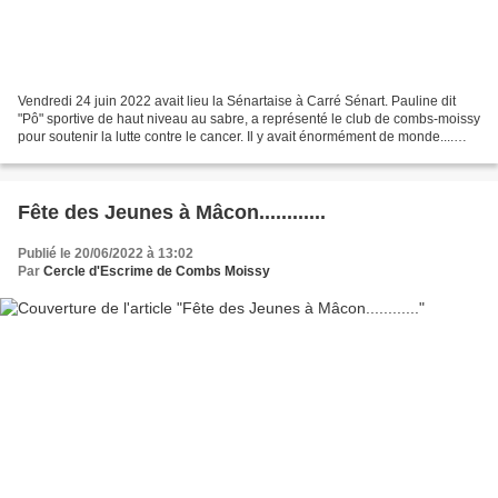
Vendredi 24 juin 2022 avait lieu la Sénartaise à Carré Sénart. Pauline dit
"Pô" sportive de haut niveau au sabre, a représenté le club de combs-moissy
pour soutenir la lutte contre le cancer. Il y avait énormément de monde....
Bravo à Pauline pour sa...
Fête des Jeunes à Mâcon............
Publié le 20/06/2022 à 13:02
Par
Cercle d'Escrime de Combs Moissy