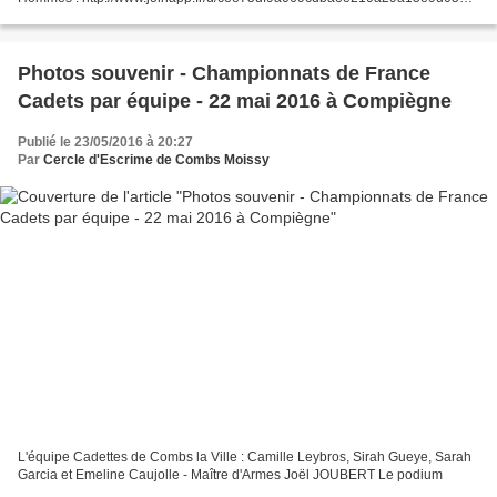
fleuret Dames :
http://www.joinapp.fr/d/cee75df9a069cdbaee210a29a15ea642 fleuret...
Photos souvenir - Championnats de France
Cadets par équipe - 22 mai 2016 à Compiègne
Publié le 23/05/2016 à 20:27
Par
Cercle d'Escrime de Combs Moissy
L'équipe Cadettes de Combs la Ville : Camille Leybros, Sirah Gueye, Sarah
Garcia et Emeline Caujolle - Maître d'Armes Joël JOUBERT Le podium