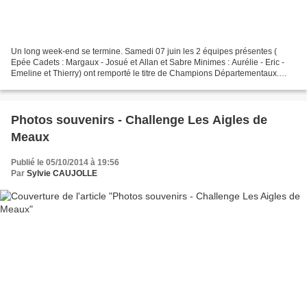
Un long week-end se termine. Samedi 07 juin les 2 équipes présentes (
Epée Cadets : Margaux - Josué et Allan et Sabre Minimes : Aurélie - Eric -
Emeline et Thierry) ont remporté le titre de Champions Départementaux.
Aujourd'hui les équipes présentes dans...
Photos souvenirs - Challenge Les Aigles de
Meaux
Publié le 05/10/2014 à 19:56
Par
Sylvie CAUJOLLE