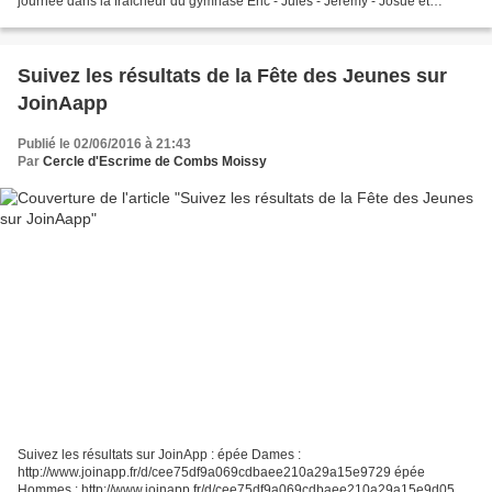
journée dans la fraîcheur du gymnase Eric - Jules - Jérémy - Josué et
Emeline Camille et Emeline Le carré...
Suivez les résultats de la Fête des Jeunes sur
JoinAapp
Publié le 02/06/2016 à 21:43
Par
Cercle d'Escrime de Combs Moissy
Suivez les résultats sur JoinApp : épée Dames :
http://www.joinapp.fr/d/cee75df9a069cdbaee210a29a15e9729 épée
Hommes : http://www.joinapp.fr/d/cee75df9a069cdbaee210a29a15e9d05