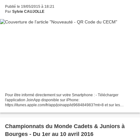
Publié le 19/05/2015 à 18:21
Par
Sylvie CAUJOLLE
Pour être informé directement sur votre Smartphone : - Télécharger
l'application JoinApp disponible sur iPhone:
https://itunes.apple.com/fr/app/joinapp/id968484983?mt=8 et sur les
smartphones android: https://play.google.com/store/apps/det ...
om.limpidius.android.join...
Championnats du Monde Cadets & Juniors à
Bourges - Du 1er au 10 avril 2016