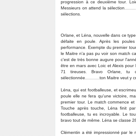
progression à ce deuxième tour. Loi
Messieurs on attend la sélection.......
sélections.
Orlane, et Léna, nouvelle dans ce type 
défaite en poule. Après les poule
performance. Exempte du premier tour
le Maitre n'a pas pu voir son match ca
c'est de très bonne augure pour l'année p
être en mars avec Loic et Alexis pour 
71 tireuses. Bravo Orlane, tu con
sélectionnée............ton Maitre veut y c
Léna, qui est footballeuse, et escrim
poule elle ne fera qu'une victoire, m
premier tour. Le match commence et L
Touche après touche, Léna finit p
footballeuse, tu es incroyable. Le to
bravo tout de même. Léna se classe 28
Clémentin a été impressionné par le mo