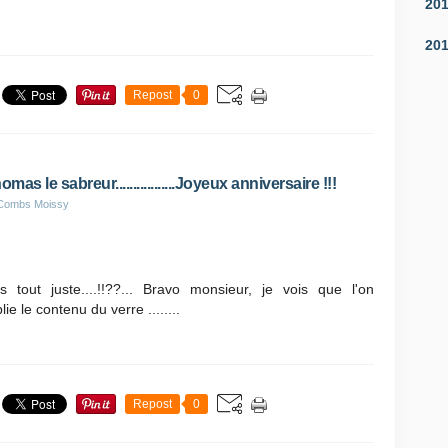
20
20
Repost
0
as le sabreur.................Joyeux anniversaire !!!
 Combs Moissy
out juste....!!??... Bravo monsieur, je vois que l'on
oublie le contenu du verre ........
Repost
0