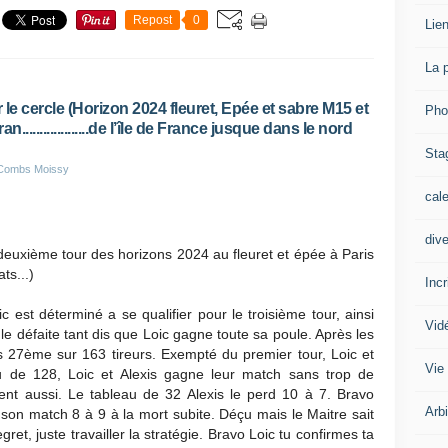
Repost
0
Lien
La 
e cercle (Horizon 2024 fleuret, Epée et sabre M15 et
Pho
n...................de l’île de France jusque dans le nord
Sta
 Combs Moissy
cal
div
deuxième tour des horizons 2024 au fleuret et épée à Paris
ts...)
Inc
oic est déterminé a se qualifier pour le troisième tour, ainsi
Vid
ule défaite tant dis que Loic gagne toute sa poule. Après les
s 27ème sur 163 tireurs. Exempté du premier tour, Loic et
Vie
au de 128, Loic et Alexis gagne leur match sans trop de
ent aussi. Le tableau de 32 Alexis le perd 10 à 7. Bravo
Arb
 son match 8 à 9 à la mort subite. Déçu mais le Maitre sait
ret, juste travailler la stratégie. Bravo Loic tu confirmes ta