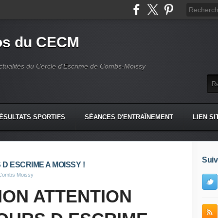
fos du CECM
actualités du Cercle d'Escrime de Combs-Moissy
ÉSULTATS SPORTIFS
SÉANCES D'ENTRAÎNEMENT
LIEN SI
Suiv
URS D ESCRIME A MOISSY !
 Combs Moissy
ION ATTENTION