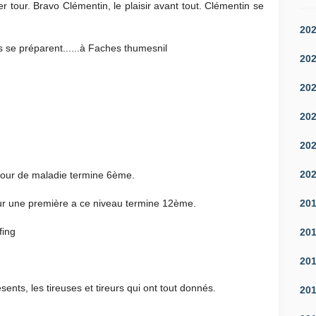
r tour. Bravo Clémentin, le plaisir avant tout. Clémentin se
20
ns se préparent......à Faches thumesnil
20
20
20
20
20
tour de maladie termine 6ème.
20
ur une première a ce niveau termine 12ème.
fing
20
20
ents, les tireuses et tireurs qui ont tout donnés.
20