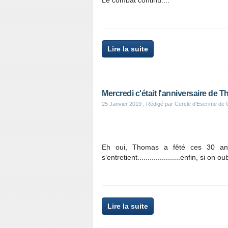
Le combat continu....
Lire la suite
Mercredi c'était l'anniversaire de Thom
25 Janvier 2019
, Rédigé par Cercle d'Escrime de
Eh oui, Thomas a fêté ces 30 ans t
s’entretient.....................enfin, si on 
Lire la suite