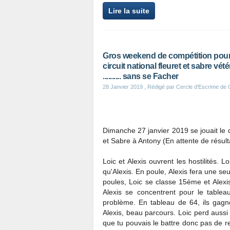
Lire la suite
Gros weekend de compétition pour l
circuit national fleuret et sabre vétéra
.......... sans se Facher
28 Janvier 2019
, Rédigé par Cercle d'Escrime de
Dimanche 27 janvier 2019 se jouait le 
et Sabre à Antony (En attente de résulta
Loic et Alexis ouvrent les hostilités. L
qu'Alexis. En poule, Alexis fera une se
poules, Loic se classe 15ème et Alexi
Alexis se concentrent pour le table
problème. En tableau de 64, ils gagn
Alexis, beau parcours. Loic perd aussi
que tu pouvais le battre donc pas de reg