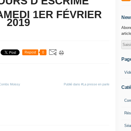
OURS D ESCRIME
AMEDI 1ER FÉVRIER
News
2019
Abonn
articl
Repost
0
Pag
Vid
 Combs Moissy
Publié dans
#La presse en parle
Caté
Com
Résu
Séa