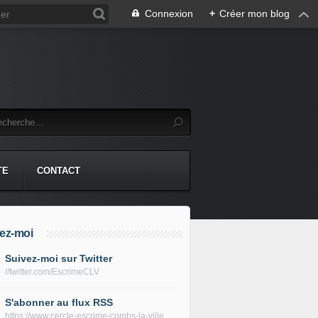
Connexion
+
Créer mon blog
TE
CONTACT
ez-moi
Suivez-moi sur Twitter
//twitter.com/EscrimeCLV
S'abonner au flux RSS
https://www.cercle-escrime-combs-la-ville.fr/rss