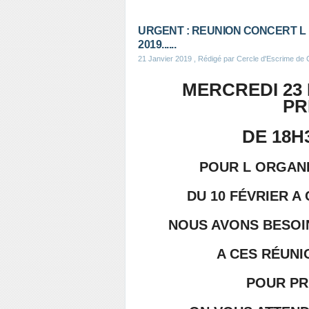
URGENT : REUNION CONCERT L
2019......
21 Janvier 2019
, Rédigé par Cercle d'Escrime de
MERCREDI 23 
PR
DE 18H
POUR L ORGANI
DU 10 FÉVRIER 
NOUS AVONS BESOI
A CES RÉUNI
POUR PR