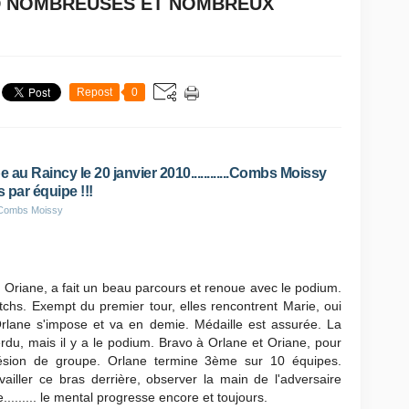
D NOMBREUSES ET NOMBREUX
Repost
0
au Raincy le 20 janvier 2010............Combs Moissy
s par équipe !!!
 Combs Moissy
 Oriane, a fait un beau parcours et renoue avec le podium.
tchs. Exempt du premier tour, elles rencontrent Marie, oui
rlane s'impose et va en demie. Médaille est assurée. La
du, mais il y a le podium. Bravo à Orlane et Oriane, pour
ohésion de groupe. Orlane termine 3ème sur 10 équipes.
availler ce bras derrière, observer la main de l'adversaire
......... le mental progresse encore et toujours.