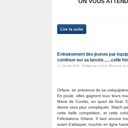
ON VOUS ATTEN
Lire la suite
Entrainement des jeunes par équipe 
continue sur sa lancée........cette foi
21 Janvier 2019
, Rédigé par Cercle d'Escrime de
Orlane, en présence de sa coéquipière
En poule, elles gagnent tous leurs ma
Marie de Combs, en quart de final. O
demie sera plus compliquée. Match per
cette belle compétition, et cette c
Félicitations Orlane. Il faut encore tr
avant d'attaquer, toucher en ligne haute