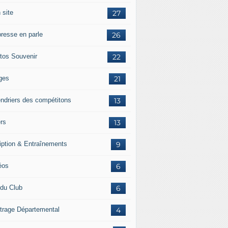
 site
27
presse en parle
26
tos Souvenir
22
ges
21
endriers des compétitons
13
ers
13
ription & Entraînements
9
éos
6
 du Club
6
itrage Départemental
4