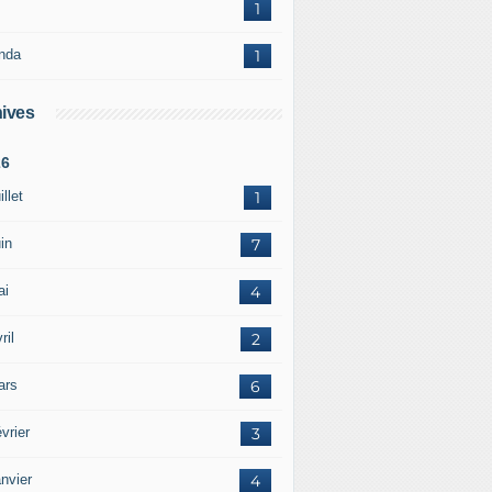
1
nda
1
ives
26
illet
1
in
7
ai
4
ril
2
ars
6
vrier
3
nvier
4