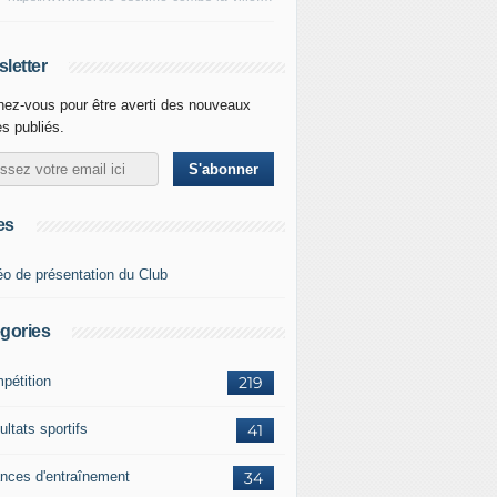
letter
ez-vous pour être averti des nouveaux
es publiés.
es
éo de présentation du Club
gories
pétition
219
ltats sportifs
41
nces d'entraînement
34