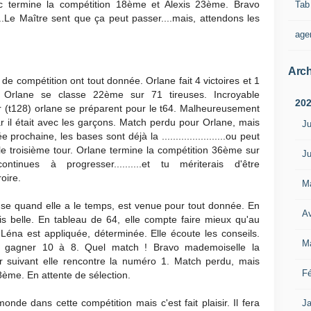
c termine la compétition 18ème et Alexis 23ème. Bravo
Tab
....Le Maître sent que ça peut passer....mais, attendons les
age
Arch
de compétition ont tout donnée. Orlane fait 4 victoires et 1
s Orlane se classe 22ème sur 71 tireuses. Incroyable
20
 (t128) orlane se préparent pour le t64. Malheureusement
r il était avec les garçons. Match perdu pour Orlane, mais
Ju
rochaine, les bases sont déjà la .......................ou peut
le troisième tour. Orlane termine la compétition 36ème sur
Ju
tinues à progresser..........et tu mériterais d'être
roire.
M
euse quand elle a le temps, est venue pour tout donnée. En
Av
ais belle. En tableau de 64, elle compte faire mieux qu'au
éna est appliquée, déterminée. Elle écoute les conseils.
M
ar gagner 10 à 8. Quel match ! Bravo mademoiselle la
ur suivant elle rencontre la numéro 1. Match perdu, mais
Fé
ème. En attente de sélection.
nde dans cette compétition mais c'est fait plaisir. Il fera
Ja