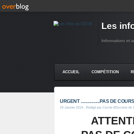
Les in
Informations et 
ACCUEIL
COMPÉTITION
R
URGENT ..................PAS DE CO
29 Janvier 2019
, Rédigé par Cercle d'Escrime de
ATTENT