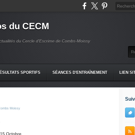
fos du CECM
actualités du Cercle d'Escrime de Combs-Moissy
ÉSULTATS SPORTIFS
SÉANCES D'ENTRAÎNEMENT
LIEN SI
Suiv
 Combs Moissy
e
 15 Octobre.