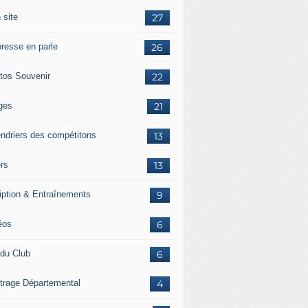
 site
27
presse en parle
26
tos Souvenir
22
ges
21
endriers des compétitons
13
ers
13
ription & Entraînements
9
éos
6
 du Club
6
itrage Départemental
4