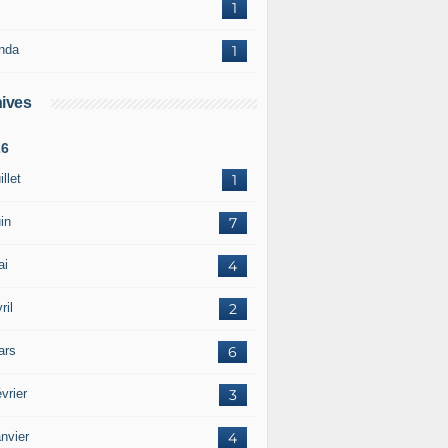
1
nda
1
ives
26
illet
1
in
7
ai
4
ril
2
ars
6
vrier
3
nvier
4