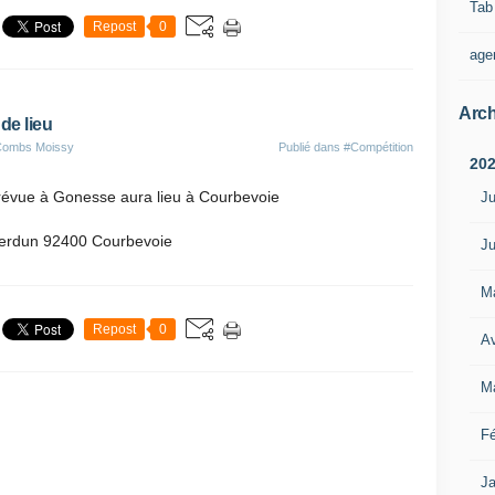
Tab
Repost
0
age
Arch
de lieu
 Combs Moissy
Publié dans
#Compétition
20
prévue à Gonesse aura lieu à Courbevoie
Ju
 Verdun 92400 Courbevoie
Ju
M
Repost
0
Av
M
Fé
Ja