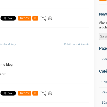
News
Repost
0
Abonn
articl
 Combs Moissy
Publié dans
#Lien site
Pag
Vid
r le blog
Caté
.fr/
Com
Résu
Repost
0
Séa