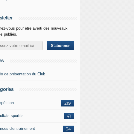
letter
ez-vous pour être averti des nouveaux
es publiés.
es
éo de présentation du Club
gories
pétition
219
ltats sportifs
41
nces d'entraînement
34