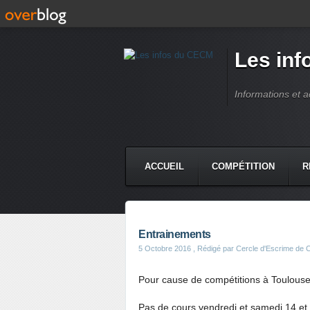
Les in
Informations et 
ACCUEIL
COMPÉTITION
R
Entrainements
5 Octobre 2016
, Rédigé par Cercle d'Escrime de
Pour cause de compétitions à Toulous
Pas de cours vendredi et samedi 14 et