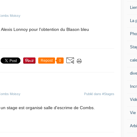
Lien
 Combs Moissy
La 
à Alexis Lonnoy pour l'obtention du Blason bleu
Pho
Sta
cal
Repost
0
div
Inc
 Combs Moissy
Publié dans
#Stages
Vid
 un stage est organisé salle d'escrime de Combs.
Vie
Arb