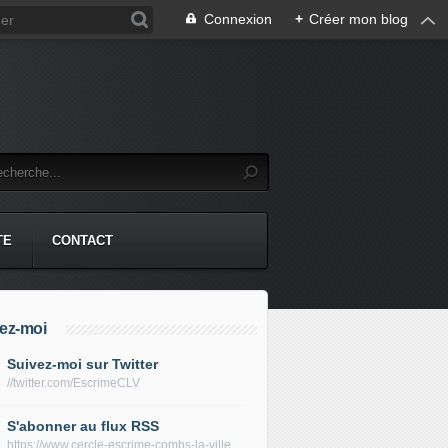
Connexion
+
Créer mon blog
TE
CONTACT
ez-moi
Suivez-moi sur Twitter
//twitter.com/EscrimeCLV
S'abonner au flux RSS
https://www.cercle-escrime-combs-la-ville.fr/rss