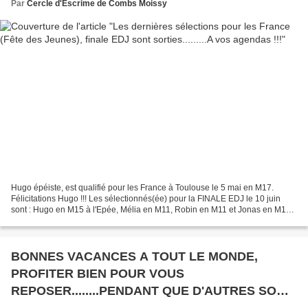
Par
Cercle d'Escrime de Combs Moissy
Hugo épéiste, est qualifié pour les France à Toulouse le 5 mai en M17.
Félicitations Hugo !!! Les sélectionnés(ée) pour la FINALE EDJ le 10 juin
sont : Hugo en M15 à l'Epée, Mélia en M11, Robin en M11 et Jonas en M11
au fleuret. Félicitations à toute...
BONNES VACANCES A TOUT LE MONDE,
PROFITER BIEN POUR VOUS
REPOSER........PENDANT QUE D'AUTRES SONT
EN STAGE......POUR SOUFFRIR........ AVEC LE