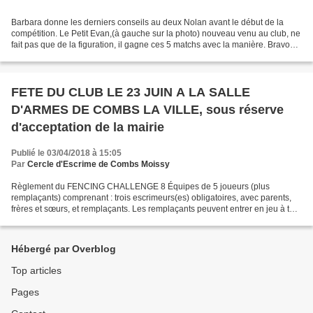
Barbara donne les derniers conseils au deux Nolan avant le début de la
compétition. Le Petit Evan,(à gauche sur la photo) nouveau venu au club, ne
fait pas que de la figuration, il gagne ces 5 matchs avec la manière. Bravo
Monsieur Evan Les deux Nolan...
FETE DU CLUB LE 23 JUIN A LA SALLE
D'ARMES DE COMBS LA VILLE, sous réserve
d'acceptation de la mairie
Publié le 03/04/2018 à 15:05
Par
Cercle d'Escrime de Combs Moissy
Règlement du FENCING CHALLENGE 8 Équipes de 5 joueurs (plus
remplaçants) comprenant : trois escrimeurs(es) obligatoires, avec parents,
frères et sœurs, et remplaçants. Les remplaçants peuvent entrer en jeu à tout
moment, mais toujours trois escrimeurs...
Hébergé par Overblog
Top articles
Pages