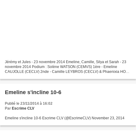
Jérémy et Jules - 23 novembre 2014 Emeline, Camille, Silya et Sarah - 23
novembre 2014 Podium : Solène WATSON (CEMVS) 1ère - Emeline
CAUJOLLE (CECLV) 2nde - Camille LEYBROS (CECLV) & Phaenixia HONG
(Club de VILLEJUIF) 3èmes Camille, MJ2 et Emeline - 23...
Emeline s'incline 10-6
Publié le 23/11/2014 à 16:02
Par
Escrime CLV
Emeline s'incline 10-6 Escrime CLV (@EscrimeCLV) November 23, 2014