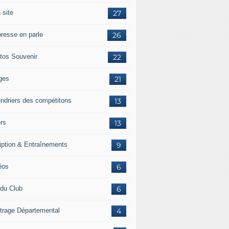
 site
27
presse en parle
26
tos Souvenir
22
ges
21
endriers des compétitons
13
ers
13
ription & Entraînements
9
éos
6
 du Club
6
itrage Départemental
4