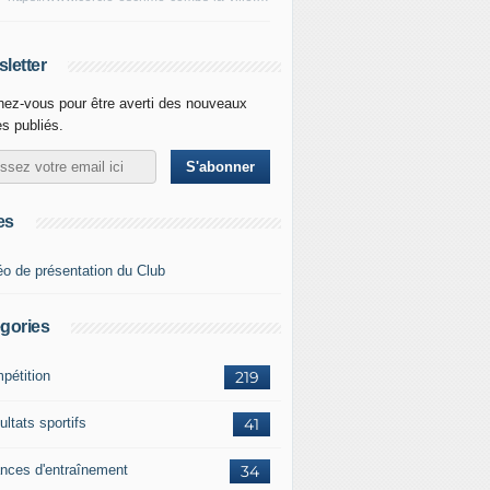
letter
ez-vous pour être averti des nouveaux
es publiés.
es
éo de présentation du Club
gories
pétition
219
ltats sportifs
41
nces d'entraînement
34