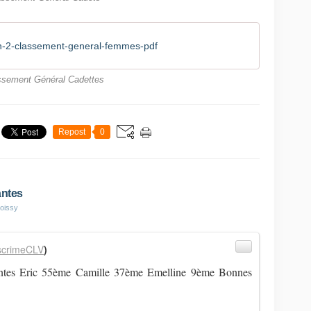
n-2-classement-general-femmes-pdf
ssement Général Cadettes
Repost
0
antes
oissy
crimeCLV
)
ntes Eric 55ème Camille 37ème Emelline 9ème Bonnes