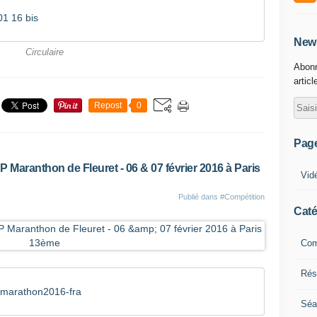
1 16 bis
News
Circulaire
Abonn
articl
Repost
0
Pag
EP Maranthon de Fleuret - 06 & 07 février 2016 à Paris
Vid
Publié dans
#Compétition
Caté
Com
Résu
marathon2016-fra
Séa