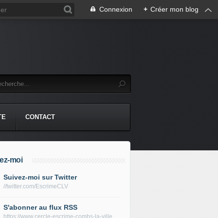
Connexion
+
Créer mon blog
TE
CONTACT
ez-moi
Suivez-moi sur Twitter
//twitter.com/EscrimeCLV
S'abonner au flux RSS
https://www.cercle-escrime-combs-la-ville.fr/rss