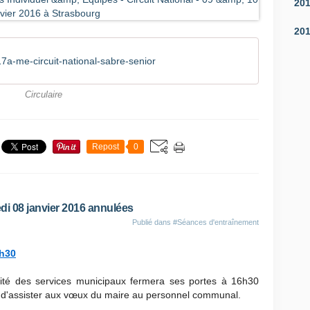
20
20
a-me-circuit-national-sabre-senior
Circulaire
Repost
0
i 08 janvier 2016 annulées
Publié dans
#Séances d'entraînement
6h30
alité des services municipaux fermera ses portes à 16h30
 d'assister aux vœux du maire au personnel communal.