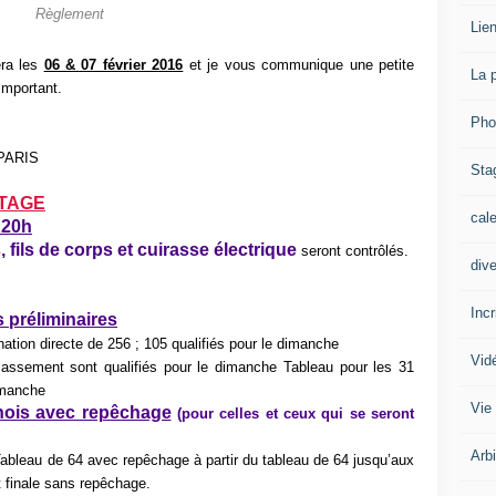
Règlement
Lien
era les
06 & 07 février 2016
et je vous communique une petite
La 
important.
Pho
 PARIS
Sta
NTAGE
cal
 20h
 fils de corps et cuirasse électrique
seront contrôlés.
div
Inc
s préliminaires
nation directe de 256 ; 105 qualifiés pour le dimanche
Vid
lassement sont qualifiés pour le dimanche Tableau pour les 31
dimanche
Vie
rnois avec repêchage
(pour celles et ceux qui se seront
Arb
 Tableau de 64 avec repêchage à partir du tableau de 64 jusqu’aux
et finale sans repêchage.