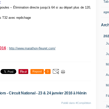
Tab
:
 poules – Élimination directe jusqu’à 64 si au départ plus de 120,
age
is T32 avec repêchage
Arch
20
Ju
2016
:
http://www.marathon-fleuret.com/
Ju
M
Repost
0
Av
M
ors - Circuit National - 23 & 24 janvier 2016 à Hénin
Fé
Publié dans
#Compétition
Ja