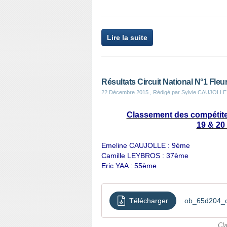
Lire la suite
Résultats Circuit National N°1 Fle
22 Décembre 2015
, Rédigé par Sylvie CAUJOLLE
Classement des compétiteu
19 & 20
Emeline CAUJOLLE : 9ème
Camille LEYBROS : 37ème
Eric YAA : 55ème
Télécharger
ob_65d204_c
Cl