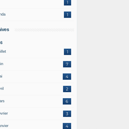
1
nda
1
ives
26
illet
1
in
7
ai
4
ril
2
ars
6
vrier
3
nvier
4