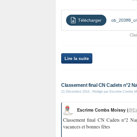
Télécharger
ob_203ff8_c
Cla
Lire la suite
Classement final CN Cadets n°2 N
21 Décembre 2015
, Rédigé par Escrime Combs M
Escrime Combs Moissy (
@Es
Classement final CN Cadets n°2 Na
vacances et bonnes fêtes