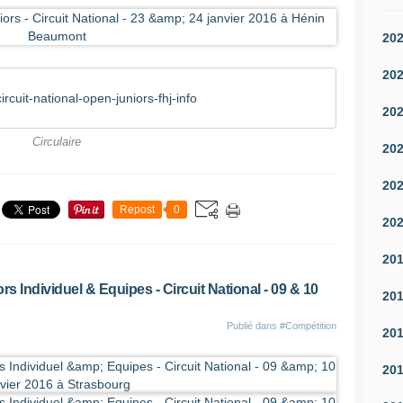
20
20
cuit-national-open-juniors-fhj-info
20
Circulaire
20
20
Repost
0
20
20
rs Individuel & Equipes - Circuit National - 09 & 10
20
Publié dans
#Compétition
20
20