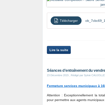
Télécharger
ob_7cbc69_17
Lire la suite
Séances d'entraînement du vendred
23 Décembre 2015
, Rédigé par Sylvie CAUJOLLE
Fermeture services municipaux à 1
Attention : Exceptionnellement la tot
pour permettre aux agents municipaux