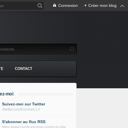
Connexion
+
Créer mon blog
TE
CONTACT
ez-moi
Suivez-moi sur Twitter
//twitter.com/EscrimeCLV
S'abonner au flux RSS
https://www.cercle-escrime-combs-la-ville.fr/rss