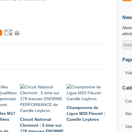
News
Abonn
articl
Pag
Vid
Caté
Com
Championne de
lles M17
Ligue M20 Fleuret :
Résu
fiées
Circuit National
Camille Leybros
Clermont : 5 ème sur
Séa
s de
178 tireuses ENORME