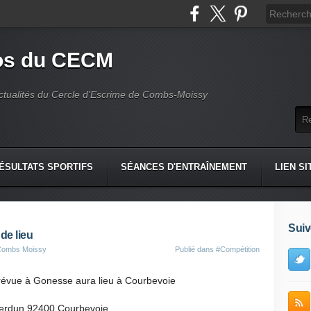
fos du CECM
actualités du Cercle d'Escrime de Combs-Moissy
ÉSULTATS SPORTIFS
SÉANCES D'ENTRAÎNEMENT
LIEN SI
Suiv
de lieu
 Combs Moissy
Publié dans
#Compétition
prévue à Gonesse aura lieu à Courbevoie
 Verdun 92400 Courbevoie