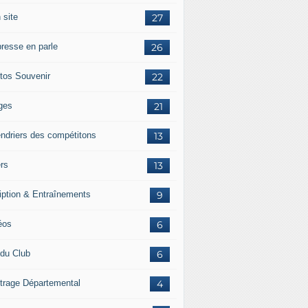
 site
27
presse en parle
26
tos Souvenir
22
ges
21
endriers des compétitons
13
ers
13
ription & Entraînements
9
éos
6
 du Club
6
itrage Départemental
4