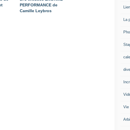
et
PERFORMANCE de
Lien
Camille Leybros
La 
Pho
Sta
cal
div
Inc
Vid
Vie
Arb