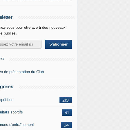
letter
ez-vous pour être averti des nouveaux
es publiés.
es
éo de présentation du Club
gories
pétition
219
ltats sportifs
41
nces d'entraînement
34