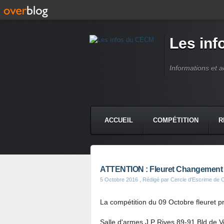
Les in
Informations et 
ACCUEIL
COMPÉTITION
R
ATTENTION : Fleuret Changement 
5 Octobre 2016
, Rédigé par Cercle d'Escrime de
La compétition du 09 Octobre fleuret 
Salle d'armes J.P Rives 89-91 Bld de