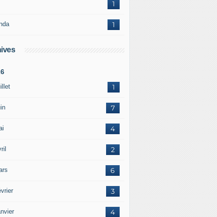
1
nda
1
ives
26
illet
1
in
7
ai
4
ril
2
ars
6
vrier
3
nvier
4