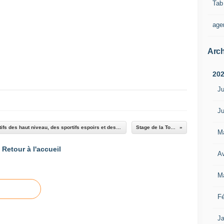
Tab
age
Arch
20
Ju
Ju
Surveillance médicale réglementaire des sportifs des haut niveau, des sportifs espoirs et des sportifs en structure (pôle).
Stage de la Toussaint
M
Retour à l'accueil
Av
M
Fé
Ja