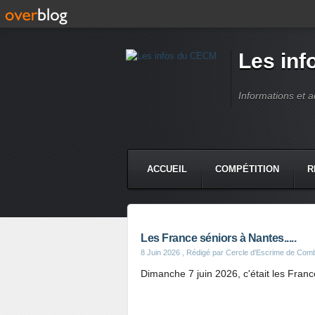
Les in
Informations et 
ACCUEIL
COMPÉTITION
R
Les France séniors à Nantes.....
8 Juin 2026
, Rédigé par Cercle d'Escrime de Com
Dimanche 7 juin 2026, c'était les Franc