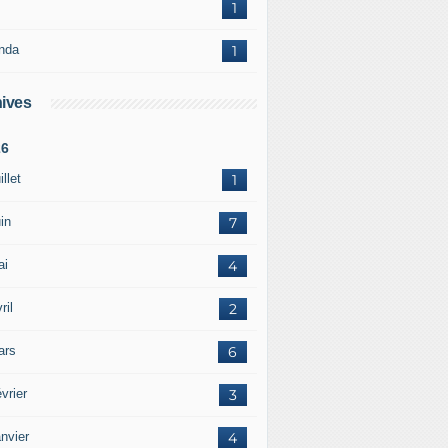
1
nda
1
ives
26
illet
1
in
7
ai
4
ril
2
ars
6
vrier
3
nvier
4