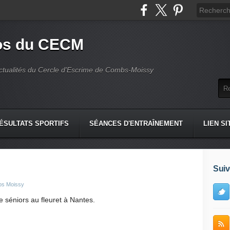
fos du CECM
actualités du Cercle d'Escrime de Combs-Moissy
ÉSULTATS SPORTIFS
SÉANCES D'ENTRAÎNEMENT
LIEN SI
Suiv
bs Moissy
e séniors au fleuret à Nantes.