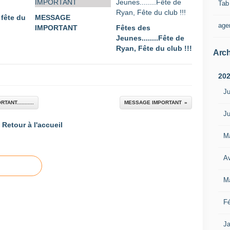
Tab
 fête du
MESSAGE
age
IMPORTANT
Fêtes des
Jeunes........Fête de
Ryan, Fête du club !!!
Arch
20
Ju
T...........
MESSAGE IMPORTANT
Ju
Retour à l'accueil
M
Av
M
Fé
Ja