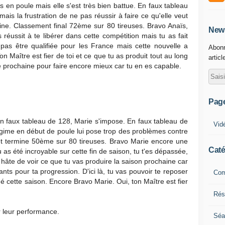
es en poule mais elle s'est très bien battue. En faux tableau
ais la frustration de ne pas réussir à faire ce qu'elle veut
cline. Classement final 72ème sur 80 tireuses. Bravo Anaïs,
News
 réussit à te libérer dans cette compétition mais tu as fait
pas être qualifiée pour les France mais cette nouvelle a
Abonn
n Maître est fier de toi et ce que tu as produit tout au long
articl
ée prochaine pour faire encore mieux car tu en es capable.
Pag
 En faux tableau de 128, Marie s'impose. En faux tableau de
Vid
gime en début de poule lui pose trop des problèmes contre
e et termine 50ème sur 80 tireuses. Bravo Marie encore une
Caté
u as été incroyable sur cette fin de saison, tu t'es dépassée,
hâte de voir ce que tu vas produire la saison prochaine car
nts pour ta progression. D'ici là, tu vas pouvoir te reposer
Com
é cette saison. Encore Bravo Marie. Oui, ton Maître est fier
Résu
r leur performance.
Séa