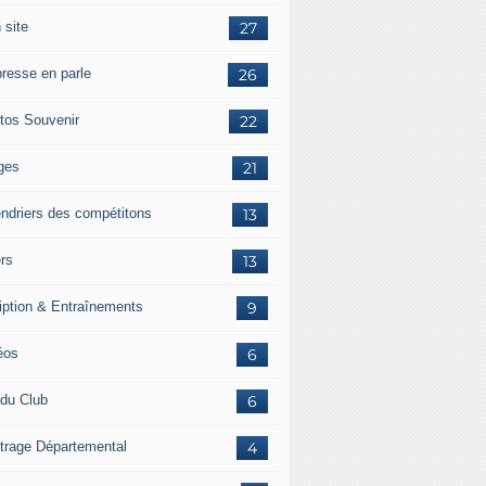
 site
27
presse en parle
26
tos Souvenir
22
ges
21
endriers des compétitons
13
ers
13
ription & Entraînements
9
éos
6
 du Club
6
itrage Départemental
4