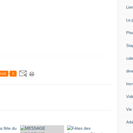
Lien
La 
Pho
Sta
cal
div
post
0
Inc
Vid
Vie
Arb