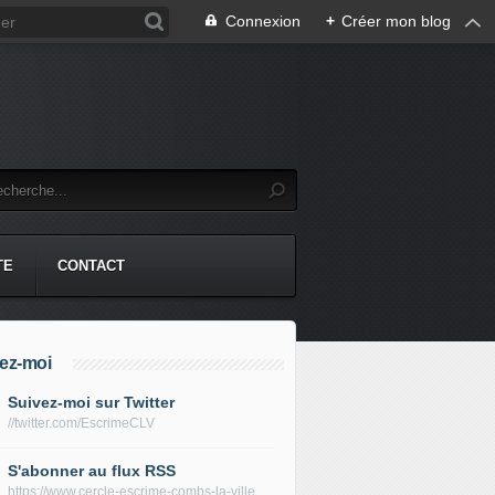
Connexion
+
Créer mon blog
TE
CONTACT
ez-moi
Suivez-moi sur Twitter
//twitter.com/EscrimeCLV
S'abonner au flux RSS
https://www.cercle-escrime-combs-la-ville.fr/rss