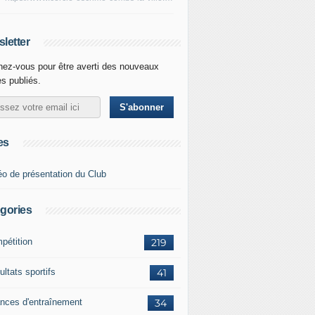
letter
ez-vous pour être averti des nouveaux
es publiés.
es
éo de présentation du Club
gories
pétition
219
ltats sportifs
41
nces d'entraînement
34