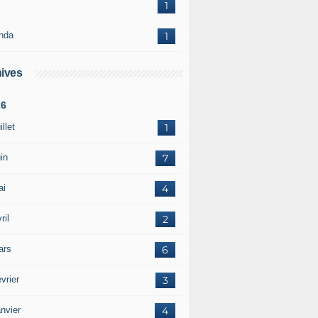
1
nda
1
ives
26
illet
1
in
7
ai
4
ril
2
ars
6
vrier
3
nvier
4