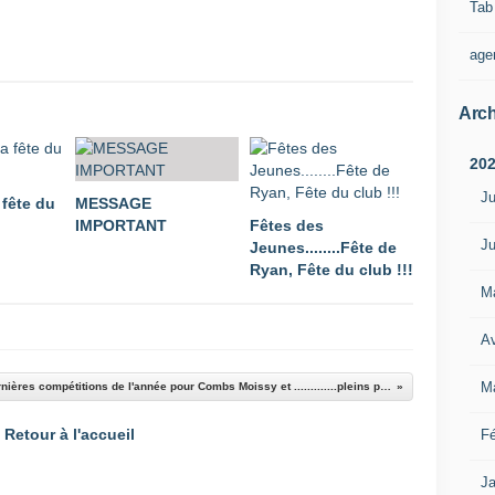
Tab
age
Arch
20
Ju
 fête du
MESSAGE
IMPORTANT
Fêtes des
Ju
Jeunes........Fête de
Ryan, Fête du club !!!
M
Av
M
Dernières compétitions de l'année pour Combs Moissy et .............pleins pleins de médailles.
Retour à l'accueil
Fé
Ja