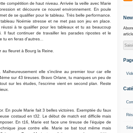
te compétition de haut niveau. Arrivée la veille avec Marie
 pression et découvre ce nouvel environnement. En poule
ermet de se qualifier pour le tableau. Très belle performance.
News
tableau Noémie stresse et ne met pas son jeu en place.
réussi à te qualifier pour les tableaux et tu as beaucoup
Abonn
i. Il faut continuer de travailler les parades ripostes et le
articl
 tu en feras d'autres...
au fleuret à Bourg la Reine.
Pag
s. Malheureusement elle s'incline au premier tour car elle
Vid
4ème sur 43 tireuses. Bravo Orlane, tu manques un peu de
out sur les études, l'escrime vient en second plan. Reste
Caté
mieux.
Com
r. En poule Marie fait 3 belles victoires. Exemptée du faux
Résu
reuse costaud en t32. Le début de match est difficile mais
'imposer. En t16, Marie est face une tireuse de l'équipe de
Séa
 technique joue contre elle. Marie se bat tout même mais