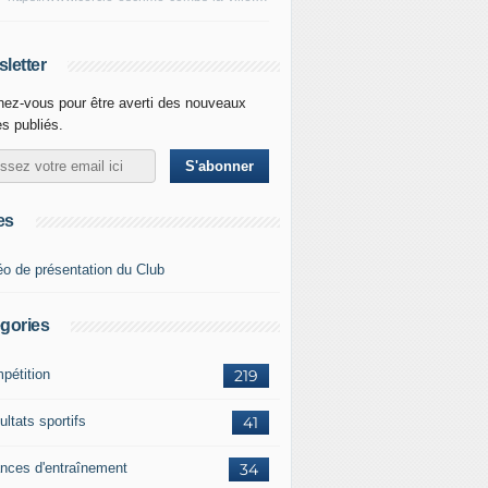
letter
ez-vous pour être averti des nouveaux
es publiés.
es
éo de présentation du Club
gories
pétition
219
ltats sportifs
41
nces d'entraînement
34