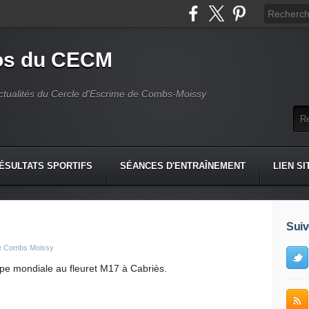
fos du CECM
actualités du Cercle d'Escrime de Combs-Moissy
ÉSULTATS SPORTIFS
SÉANCES D'ENTRAÎNEMENT
LIEN SI
Suiv
de Combs Moissy
pe mondiale au fleuret M17 à Cabriès.