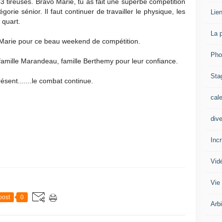
3 tireuses. Bravo Marie, tu as fait une superbe compétition
gorie sénior. Il faut continuer de travailler le physique, les
Lien
n quart.
La 
 Marie pour ce beau weekend de compétition.
Pho
 famille Marandeau, famille Berthemy pour leur confiance.
Sta
ésent.......le combat continue.
cal
div
Inc
Vid
Vie
post
0
Arb