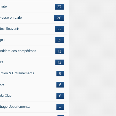
 site
27
presse en parle
26
tos Souvenir
22
ges
21
endriers des compétitons
13
ers
13
ription & Entraînements
9
éos
6
 du Club
6
itrage Départemental
4