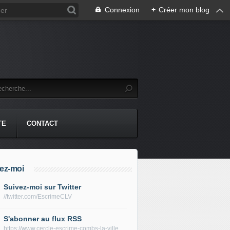
Connexion
+
Créer mon blog
TE
CONTACT
ez-moi
Suivez-moi sur Twitter
//twitter.com/EscrimeCLV
S'abonner au flux RSS
https://www.cercle-escrime-combs-la-ville.fr/rss