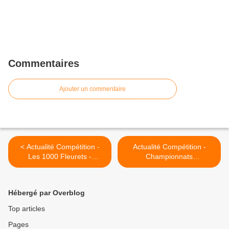
Commentaires
Ajouter un commentaire
< Actualité Compétition -
Actualité Compétition -
Les 1000 Fleurets -
Championnats
Challenge CROUZY - le 09
Départementaux Individuels
novembre 2014
- Le Mee le 16 novembre
2014 >
Hébergé par Overblog
Top articles
Pages