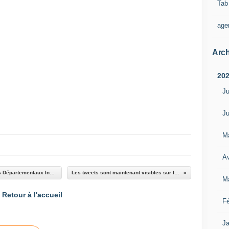
Tab
age
Arch
20
Ju
Ju
M
Av
Rectificatif Calendriers CDE 77 - Championnats Départementaux Individuels
Les tweets sont maintenant visibles sur le blog.
M
Retour à l'accueil
Fé
Ja