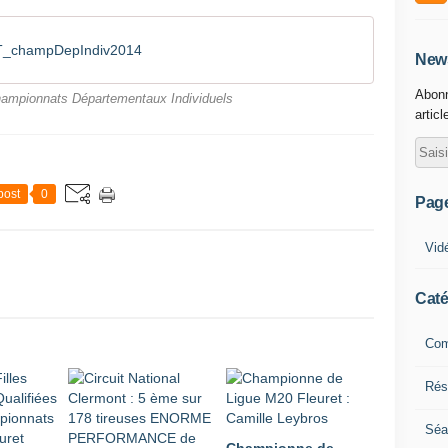
champDepIndiv2014
News
Abonn
ampionnats Départementaux Individuels
articl
post
0
Pag
Vid
Caté
Com
Résu
Séa