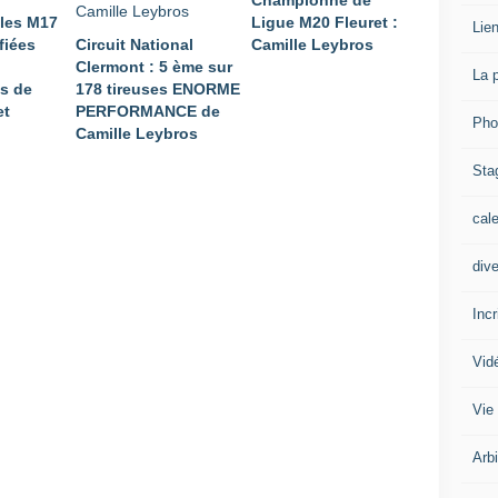
Championne de
lles M17
Ligue M20 Fleuret :
Lien
fiées
Circuit National
Camille Leybros
Clermont : 5 ème sur
La 
s de
178 tireuses ENORME
et
PERFORMANCE de
Pho
Camille Leybros
Sta
cal
div
Inc
Vid
Vie
Arb