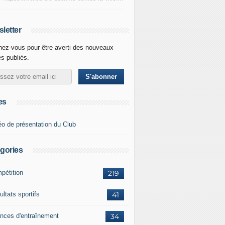
letter
ez-vous pour être averti des nouveaux
es publiés.
es
éo de présentation du Club
gories
pétition
219
ltats sportifs
41
nces d'entraînement
34