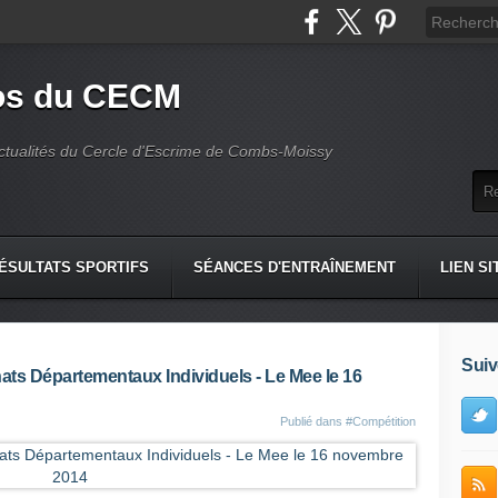
fos du CECM
actualités du Cercle d'Escrime de Combs-Moissy
ÉSULTATS SPORTIFS
SÉANCES D'ENTRAÎNEMENT
LIEN SI
Suiv
ats Départementaux Individuels - Le Mee le 16
Publié dans
#Compétition