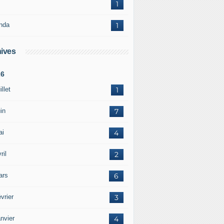
1
nda
1
ives
26
illet
1
in
7
ai
4
ril
2
ars
6
vrier
3
nvier
4