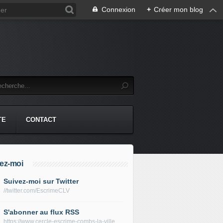
Connexion
+
Créer mon blog
TE
CONTACT
ez-moi
Suivez-moi sur Twitter
//twitter.com/EscrimeCLV
S'abonner au flux RSS
https://www.cercle-escrime-combs-la-ville.fr/rss