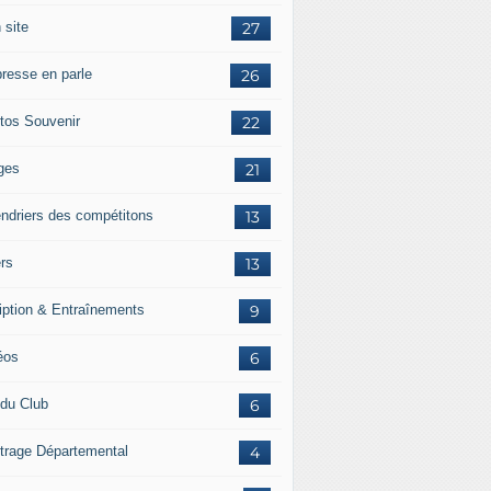
 site
27
presse en parle
26
tos Souvenir
22
ges
21
endriers des compétitons
13
ers
13
ription & Entraînements
9
éos
6
 du Club
6
itrage Départemental
4