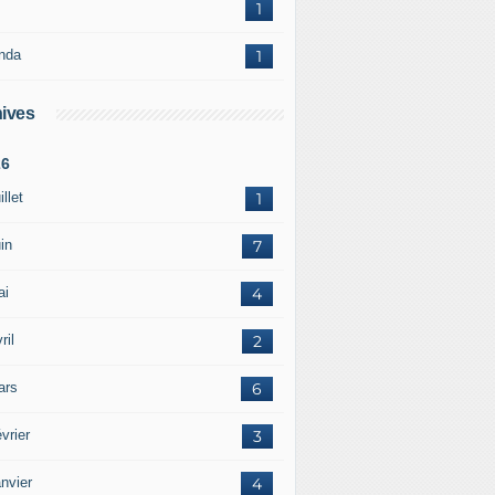
1
nda
1
ives
26
illet
1
in
7
ai
4
ril
2
ars
6
vrier
3
nvier
4