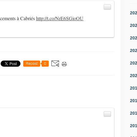
20
acements à Cabriés
http://t.co/NrE6SGioOU
20
20
20
20
Repost
0
20
20
20
20
20