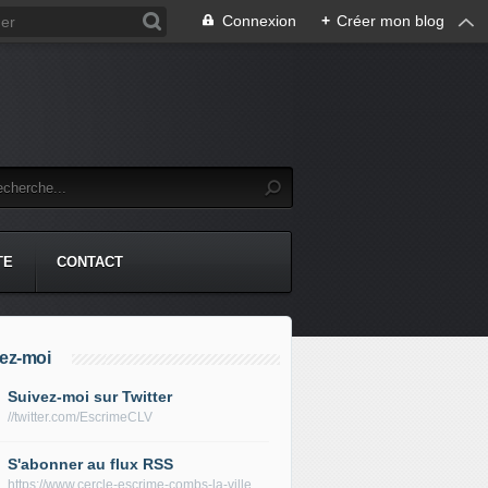
Connexion
+
Créer mon blog
TE
CONTACT
ez-moi
Suivez-moi sur Twitter
//twitter.com/EscrimeCLV
S'abonner au flux RSS
https://www.cercle-escrime-combs-la-ville.fr/rss