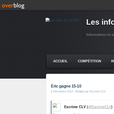
Les in
Informations et 
ACCUEIL
COMPÉTITION
R
Eric gagne 15-10
6 Décembre 2014
, Rédigé par Escrime CLV
Escrime CLV (
@EscrimeCLV
)