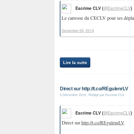
Escrime CLV (
@EscrimeCLV
)
Le carrosse du CECLV pour ses dépl
December 05, 2014
Lire la suite
Direct sur http://t.co/REgulenrLV
5 Décembre 2014
, Rédigé par Escrime CLV
Escrime CLV (
@EscrimeCLV
)
Direct sur
http://t.co/REgulenrLV