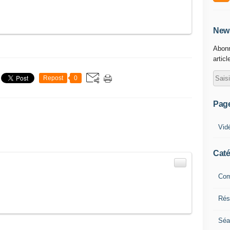
News
Abonn
articl
Repost
0
Pag
Vid
Caté
Com
Résu
Séa