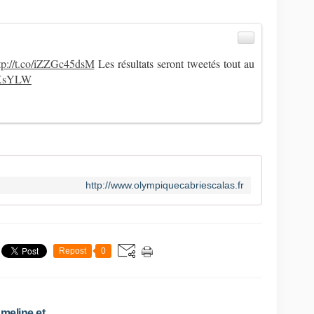
tp://t.co/iZZGc45dsM
Les résultats seront tweetés tout au
LXsYLW
http://www.olympiquecabriescalas.fr
Repost
0
eline et...