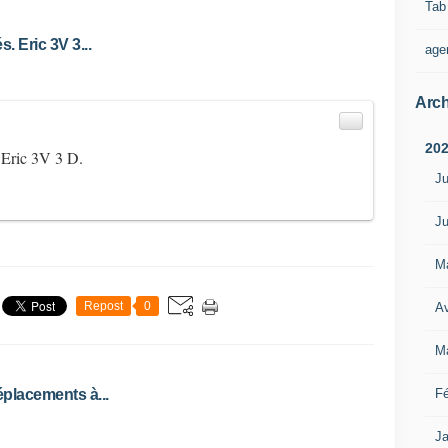
Tab
. Eric 3V 3...
age
Arch
20
 Eric 3V 3 D.
Ju
Ju
M
Repost
0
Av
M
Fé
placements à...
Ja