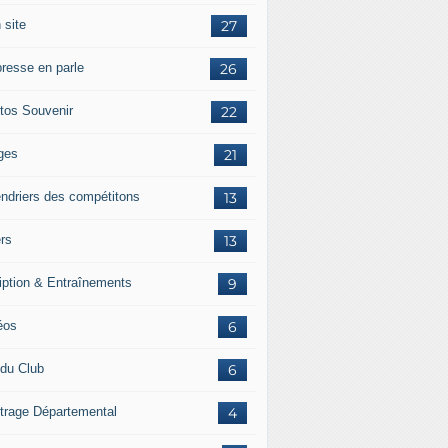
 site
27
presse en parle
26
tos Souvenir
22
ges
21
endriers des compétitons
13
ers
13
ription & Entraînements
9
éos
6
 du Club
6
itrage Départemental
4