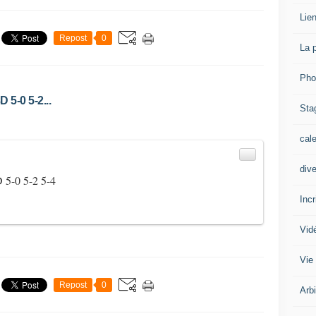
Lien
Repost
0
La 
Pho
D 5-0 5-2...
Sta
cal
div
D 5-0 5-2 5-4
Inc
Vid
Vie
Repost
0
Arb