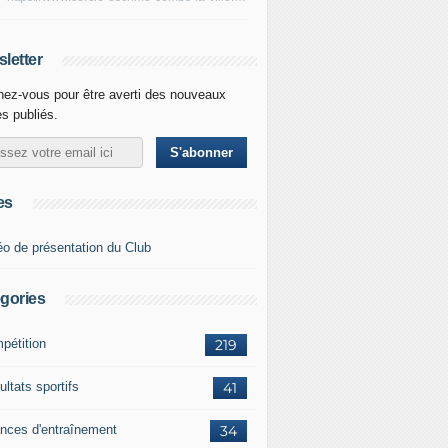
letter
ez-vous pour être averti des nouveaux
es publiés.
es
éo de présentation du Club
gories
pétition
219
ltats sportifs
41
nces d'entraînement
34