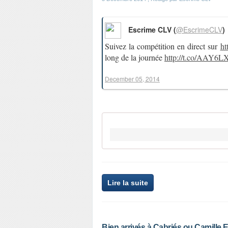
Escrime CLV (
@EscrimeCLV
)
Suivez la compétition en direct sur
ht
long de la journée
http://t.co/AAY6
December 05, 2014
Lire la suite
Bien arrivés à Cabriés ou Camille,Em