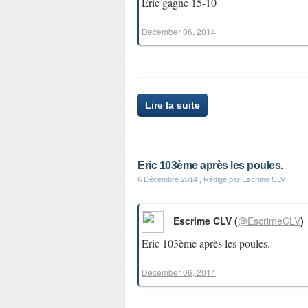
Eric gagne 15-10
December 06, 2014
Lire la suite
Eric 103ème après les poules.
6 Décembre 2014
, Rédigé par Escrime CLV
Escrime CLV (
@EscrimeCLV
)
Eric 103ème après les poules.
December 06, 2014