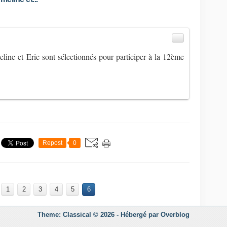
line et Eric sont sélectionnés pour participer à la 12ème
Repost
0
1
2
3
4
5
6
Theme: Classical © 2026 -
Hébergé par
Overblog