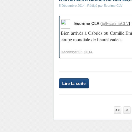
5 Décembre 2014
, Rédigé par Escrime CLV
Escrime CLV (
@EscrimeCLV
)
Bien arrivés à Cabriés ou Camille,Eme
coupe mondiale de fleuret cadets.
December 05, 2014
Lire la suite
<<
<