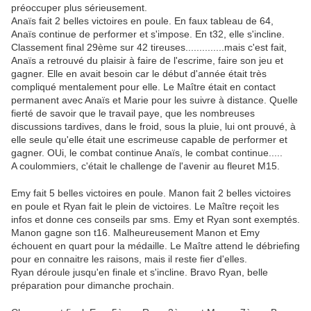
préoccuper plus sérieusement.
Anaïs fait 2 belles victoires en poule. En faux tableau de 64,
Anaïs continue de performer et s'impose. En t32, elle s'incline.
Classement final 29ème sur 42 tireuses..............mais c'est fait,
Anaïs a retrouvé du plaisir à faire de l'escrime, faire son jeu et
gagner. Elle en avait besoin car le début d'année était très
compliqué mentalement pour elle. Le Maître était en contact
permanent avec Anaïs et Marie pour les suivre à distance. Quelle
fierté de savoir que le travail paye, que les nombreuses
discussions tardives, dans le froid, sous la pluie, lui ont prouvé, à
elle seule qu'elle était une escrimeuse capable de performer et
gagner. OUi, le combat continue Anaïs, le combat continue.....
A coulommiers, c'était le challenge de l'avenir au fleuret M15.
Emy fait 5 belles victoires en poule. Manon fait 2 belles victoires
en poule et Ryan fait le plein de victoires. Le Maître reçoit les
infos et donne ces conseils par sms. Emy et Ryan sont exemptés.
Manon gagne son t16. Malheureusement Manon et Emy
échouent en quart pour la médaille. Le Maître attend le débriefing
pour en connaitre les raisons, mais il reste fier d'elles.
Ryan déroule jusqu'en finale et s'incline. Bravo Ryan, belle
préparation pour dimanche prochain.