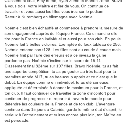
Classement final, Emy 5ème, Ryan 2ème et Manon 7ème. Bravo
à vous trois. Votre Maître est fier de vous. On continue de
travailler et vous aussi les filles vous irez sur le podium.
Retour à Nuremberg en Allemagne avec Noémie......
Noémie c'est bien échauffé et commence à prendre la mesure de
son engagement auprès de l'équipe France. Ce dimanche elle
tire pour la France en individuel et aussi pour son club. En poule
Noémie fait 3 belles victoires. Exemptée du faux tableau de 256,
Noémie entame son t128. Les filles sont au coude à coude mais
Noémie finit par faire des erreurs et à ce niveau là ça ne
pardonne pas. Noémie s'incline sur le score de 15-11.
Classement final 82ème sur 197 filles. Bravo Noémie, tu as fait
une superbe compétition, tu as pu gouter au très haut pour ta
première année M17, tu as beaucoup appris et ce n'est que le
début. En équipe comme en individuel, tu as été sérieuse,
appliquée et déterminée à donner le maximum pour la France, et
ton club. Il faut continuer de travailler ta zone d'inconfort pour
continuer de progresser et repartir à travers le monde pour
défendre les couleurs de la France et de ton club. L'aventure
continue dans 15 jours à Cabriès, garde le même état d'esprit, le
sérieux à l'entrainement et tu iras encore plus loin, ton Maître en
est persuadé.