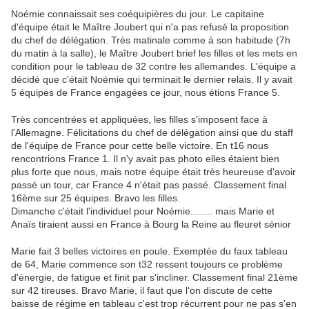
Noémie connaissait ses coéquipières du jour. Le capitaine
d'équipe était le Maître Joubert qui n'a pas refusé la proposition
du chef de délégation. Très matinale comme à son habitude (7h
du matin à la salle), le Maître Joubert brief les filles et les mets en
condition pour le tableau de 32 contre les allemandes. L'équipe a
décidé que c'était Noémie qui terminait le dernier relais. Il y avait
5 équipes de France engagées ce jour, nous étions France 5.
Très concentrées et appliquées, les filles s'imposent face à
l'Allemagne. Félicitations du chef de délégation ainsi que du staff
de l'équipe de France pour cette belle victoire. En t16 nous
rencontrions France 1. Il n'y avait pas photo elles étaient bien
plus forte que nous, mais notre équipe était très heureuse d'avoir
passé un tour, car France 4 n'était pas passé. Classement final
16ème sur 25 équipes. Bravo les filles.
Dimanche c'était l'individuel pour Noémie........ mais Marie et
Anaïs tiraient aussi en France à Bourg la Reine au fleuret sénior
Marie fait 3 belles victoires en poule. Exemptée du faux tableau
de 64, Marie commence son t32 ressent toujours ce problème
d'énergie, de fatigue et finit par s'incliner. Classement final 21ème
sur 42 tireuses. Bravo Marie, il faut que l'on discute de cette
baisse de régime en tableau c'est trop récurrent pour ne pas s'en