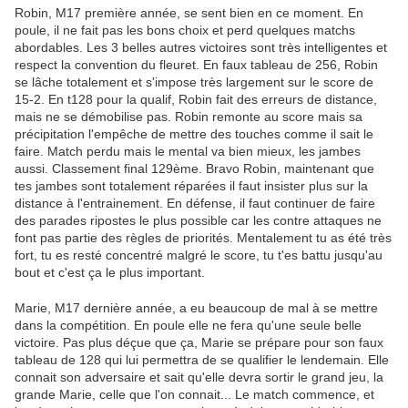
Robin, M17 première année, se sent bien en ce moment. En
poule, il ne fait pas les bons choix et perd quelques matchs
abordables. Les 3 belles autres victoires sont très intelligentes et
respect la convention du fleuret. En faux tableau de 256, Robin
se lâche totalement et s'impose très largement sur le score de
15-2. En t128 pour la qualif, Robin fait des erreurs de distance,
mais ne se démobilise pas. Robin remonte au score mais sa
précipitation l'empêche de mettre des touches comme il sait le
faire. Match perdu mais le mental va bien mieux, les jambes
aussi. Classement final 129ème. Bravo Robin, maintenant que
tes jambes sont totalement réparées il faut insister plus sur la
distance à l'entrainement. En défense, il faut continuer de faire
des parades ripostes le plus possible car les contre attaques ne
font pas partie des règles de priorités. Mentalement tu as été très
fort, tu es resté concentré malgré le score, tu t'es battu jusqu'au
bout et c'est ça le plus important.
Marie, M17 dernière année, a eu beaucoup de mal à se mettre
dans la compétition. En poule elle ne fera qu'une seule belle
victoire. Pas plus déçue que ça, Marie se prépare pour son faux
tableau de 128 qui lui permettra de se qualifier le lendemain. Elle
connait son adversaire et sait qu'elle devra sortir le grand jeu, la
grande Marie, celle que l'on connait... Le match commence, et