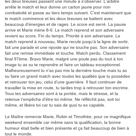
les deux tireuses passent une minute à s'observer. L'arbitre
arrête le match et leur donne un carton jaune pour non
combativité et passe au tiers temps suivant. C'est maintenant que
le match commence et les deux tireuses se battent avec
beaucoup d'énergies et de rages. Le score est serré. La pause
arrive et Marie mène 8-6. Le match reprend et son adversaire
revient au score. Fin du temps. Priorité à son adversaire. Le
match reprend à nouveau, Marie recule jusqu'à la ligne de sortir,
fait une parade et une riposte qui ne touche pas. Son adversaire
fait une remise immédiate et touche. Match perdu. Classement
final 97ème. Bravo Marie, malgré une poule pas du tout à ton
image tu as su te reprendre et faire un tableau exceptionnel.
Malheureusement tu n'as pas mis la dernière touche mais tu as
su faire un grand match avec toutes les qualités que tu possèdes
et retrouver ton jeu, celui d'une guerrière. Il faut continuer de
travailler la mise en route, tu tardes trop à retrouver ton escrime.
Tous tes adversaires sont à ta portée, mais le stresse, et la
retenue t'empêche d'être toi même. Ne réfléchit pas, soit toi
même, et libère toi car tu sais de quoi tu es capable.
Le Maître remercie Marie, Robin et Timothée, pour ce magnifique
weekend ensemble car même sans la qualification, la bonne
humeur était belle et bien présente et ça fait beaucoup de bien à
tout le monde.