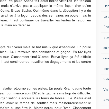
tion. En poule Sacha fait deux belles victoires. En tableau
mais n’arrive pas à appliquer la même façon tirer qu'en
Lien
40eme. Bravo Sacha. Oui même dans la déception il y a du
on avait vu à la leçon depuis des semaines en poule mais tu
La 
eau. Il faut continuer de travailler les fentes le retour en
r la main en défense.
Pho
Sta
pte du niveau mais se bat mieux que d’habitude. En poule
cal
ableau 64 il retrouve des sensations et gagne. En t32 ilyes
un tour. Classement final 31eme. Bravo Ilyes ça été difficile
div
 Il faut continuer de travailler les dégagements et les contre
Inc
Vid
maladie retourne sur les pistes. En poule Ryan gagne toute
Vie
an commence son t32 et le gagne sans trop de difficulté.
organisation a accéléré les tours de tableau. Le Maître était
Arb
an avait le temps de souffler mais malheureusement le
aître puisse être la. Match perdu pour Ryan. Classement