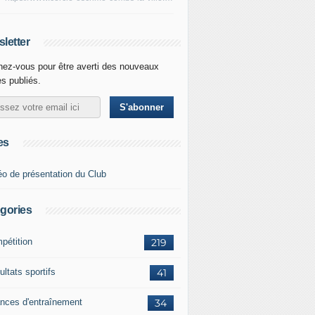
letter
ez-vous pour être averti des nouveaux
es publiés.
es
éo de présentation du Club
gories
pétition
219
ltats sportifs
41
nces d'entraînement
34