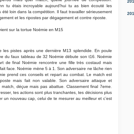
20
n tu étais incroyable aujourd’hui tu as bien écouté les
s été loin dans la compétition. Il faut travailler sérieusement
20
gement et les ripostes par dégagement et contre riposte.
evient sur la tortue Noémie en M15
les pistes après une dernière M13 splendide. En poule
ptée du faux tableau de 32 Noémie débute son t16. Noémie
t de final Noémie rencontre une fille très costaud mais
fait face. Noémie mène 5 à 1. Son adversaire ne lâche rien
ie prend ces conseils et repart au combat. Le match est
iposte mais fait non valable. Son adversaire attaque et
match, déçue mais pas abattue. Classement final 7eme.
ser, tes actions sont plus tranchantes, tes décisions plus
sser un nouveau cap, celui de te mesurer au meilleur et c’est