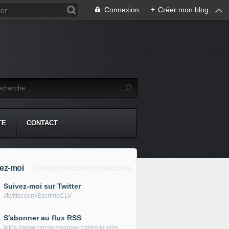
Connexion
+
Créer mon blog
TE
CONTACT
ez-moi
Suivez-moi sur Twitter
//twitter.com/EscrimeCLV
S'abonner au flux RSS
https://www.cercle-escrime-combs-la-ville.fr/rss