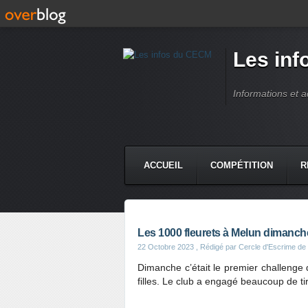
Les in
Informations et 
ACCUEIL
COMPÉTITION
R
Les 1000 fleurets à Melun dimanch
22 Octobre 2023
, Rédigé par Cercle d'Escrime d
Dimanche c’était le premier challenge
filles. Le club a engagé beaucoup de tire