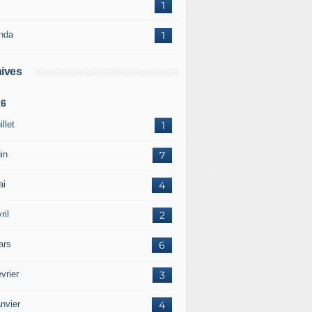
1
nda
1
ives
26
illet
1
in
7
ai
4
ril
2
ars
6
vrier
3
nvier
4