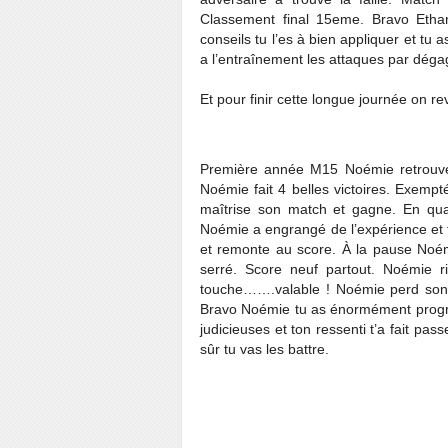
Classement final 15eme. Bravo Ethan
conseils tu l’es à bien appliquer et tu a
a l’entraînement les attaques par déga
Et pour finir cette longue journée on r
Première année M15 Noémie retrouve 
Noémie fait 4 belles victoires. Exem
maîtrise son match et gagne. En quar
Noémie a engrangé de l’expérience et 
et remonte au score. À la pause Noém
serré. Score neuf partout. Noémie r
touche…….valable ! Noémie perd son 
Bravo Noémie tu as énormément progres
judicieuses et ton ressenti t’a fait pa
sûr tu vas les battre.