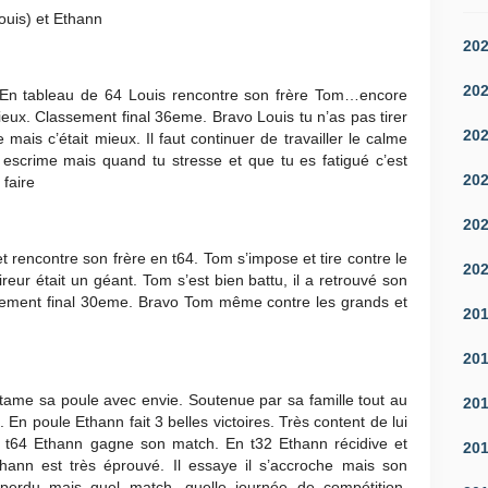
ouis) et Ethann
20
20
s. En tableau de 64 Louis rencontre son frère Tom…encore
ieux. Classement final 36eme. Bravo Louis tu n’as pas tirer
20
ais c’était mieux. Il faut continuer de travailler le calme
e escrime mais quand tu stresse et que tu es fatigué c’est
20
e faire
20
 et rencontre son frère en t64. Tom s’impose et tire contre le
20
eur était un géant. Tom s’est bien battu, il a retrouvé son
ssement final 30eme. Bravo Tom même contre les grands et
20
20
tame sa poule avec envie. Soutenue par sa famille tout au
20
 En poule Ethann fait 3 belles victoires. Très content de lui
n t64 Ethann gagne son match. En t32 Ethann récidive et
20
hann est très éprouvé. Il essaye il s’accroche mais son
h perdu mais quel match, quelle journée de compétition.