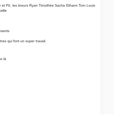
e et Pô, les tireurs Ryan Timothée Sacha Ethann Tom Louis
aille
résents
res qui font un super travail.
ge là