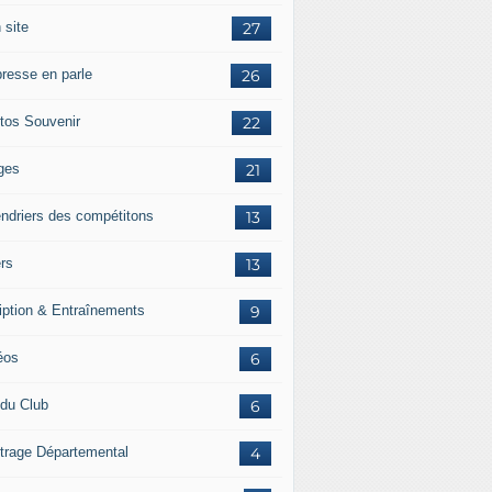
 site
27
presse en parle
26
tos Souvenir
22
ges
21
endriers des compétitons
13
ers
13
ription & Entraînements
9
éos
6
 du Club
6
itrage Départemental
4