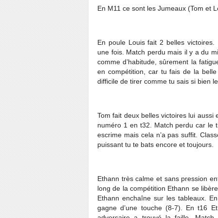
En M11 ce sont les Jumeaux (Tom et L
En poule Louis fait 2 belles victoire
une fois. Match perdu mais il y a du m
comme d’habitude, sûrement la fatigue m
en compétition, car tu fais de la bell
difficile de tirer comme tu sais si bien l
Tom fait deux belles victoires lui aussi
numéro 1 en t32. Match perdu car le tir
escrime mais cela n’a pas suffit. Cla
puissant tu te bats encore et toujours.
Ethann très calme et sans pression en
long de la compétition Ethann se libère.
Ethann enchaîne sur les tableaux. E
gagne d’une touche (8-7). En t16 Et
adversaire a trouvé la faille. Matc