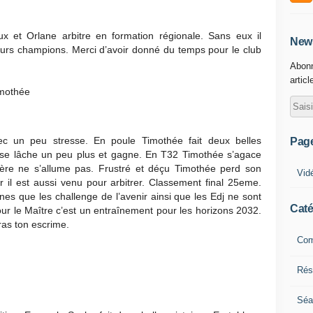
x et Orlane arbitre en formation régionale. Sans eux il
News
uturs champions. Merci d’avoir donné du temps pour le club
Abonn
articl
imothée
c un peu stresse. En poule Timothée fait deux belles
Pag
e se lâche un peu plus et gagne. En T32 Timothée s’agace
mière ne s’allume pas. Frustré et déçu Timothée perd son
Vid
r il est aussi venu pour arbitrer. Classement final 25eme.
es que les challenge de l’avenir ainsi que les Edj ne sont
Caté
ur le Maître c’est un entraînement pour les horizons 2032.
eras ton escrime.
Com
Résu
Séa