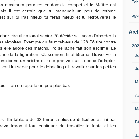
Tab
ton maximum pour rester dans la compet et le Maître est
 mais il est certain que tu manquait un peu de rythme
age
st sûr tu iras mieux tu feras mieux et tu retrouveras le
Arch
bre circuit national senior Pô décide sa façon d’aborder la
es victoires. Exempté du faux tableau de 128 Pô tire contre
20
s elle adore ces matchs. Pô se lâche fait son escrime. Le
que de la figuration. Classement final 55eme. Bravo Pô tu
Ju
ionne un arbitre et tu te prouve que tu peux t’adapter.
nt lui servir pour le débriefing et travailler sur les petites
Ju
M
mais….on en reparle un peu plus bas.
Av
M
es. En tableau de 32 Imran a plus de difficultés et fini par
Fé
ravo Imran il faut continuer de travailler la fente et les
Ja