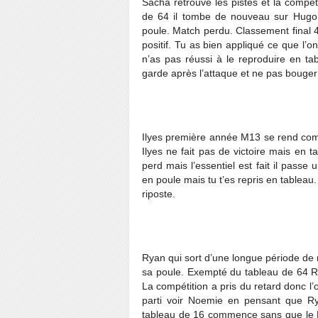
Sacha retrouve les pistes et la compéti
de 64 il tombe de nouveau sur Hugo 
poule. Match perdu. Classement final 
positif. Tu as bien appliqué ce que l’
n’as pas réussi à le reproduire en tabl
garde après l’attaque et ne pas bouge
Ilyes première année M13 se rend com
Ilyes ne fait pas de victoire mais en t
perd mais l’essentiel est fait il passe 
en poule mais tu t’es repris en tableau.
riposte.
Ryan qui sort d’une longue période de 
sa poule. Exempté du tableau de 64 Ry
La compétition a pris du retard donc l’
parti voir Noemie en pensant que Ry
tableau de 16 commence sans que le M