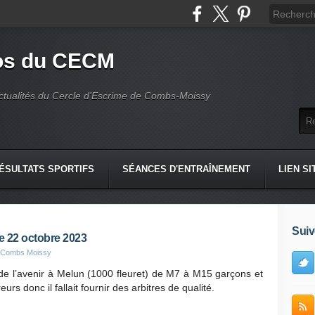
fos du CECM
actualités du Cercle d'Escrime de Combs-Moissy
ÉSULTATS SPORTIFS
SÉANCES D'ENTRAÎNEMENT
LIEN SI
Suiv
e 22 octobre 2023
e Combs Moissy
 de l’avenir à Melun (1000 fleuret) de M7 à M15 garçons et
urs donc il fallait fournir des arbitres de qualité.