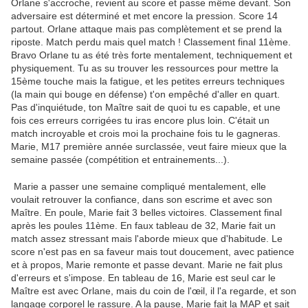
Orlane s'accroche, revient au score et passe même devant. Son
adversaire est déterminé et met encore la pression. Score 14
partout. Orlane attaque mais pas complètement et se prend la
riposte. Match perdu mais quel match ! Classement final 11ème.
Bravo Orlane tu as été très forte mentalement, techniquement et
physiquement. Tu as su trouver les ressources pour mettre la
15ème touche mais la fatigue, et les petites erreurs techniques
(la main qui bouge en défense) t'on empêché d'aller en quart.
Pas d'inquiétude, ton Maître sait de quoi tu es capable, et une
fois ces erreurs corrigées tu iras encore plus loin. C'était un
match incroyable et crois moi la prochaine fois tu le gagneras.
Marie, M17 première année surclassée, veut faire mieux que la
semaine passée (compétition et entrainements...).
Marie a passer une semaine compliqué mentalement, elle
voulait retrouver la confiance, dans son escrime et avec son
Maître. En poule, Marie fait 3 belles victoires. Classement final
après les poules 11ème. En faux tableau de 32, Marie fait un
match assez stressant mais l'aborde mieux que d'habitude. Le
score n'est pas en sa faveur mais tout doucement, avec patience
et à propos, Marie remonte et passe devant. Marie ne fait plus
d'erreurs et s'impose. En tableau de 16, Marie est seul car le
Maître est avec Orlane, mais du coin de l'œil, il l'a regarde, et son
langage corporel le rassure. A la pause, Marie fait la MAP et sait