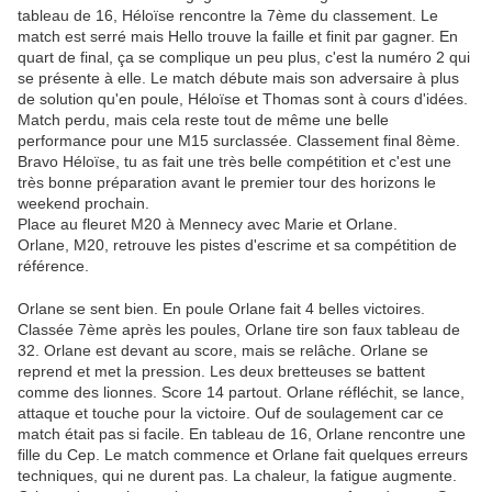
tableau de 16, Héloïse rencontre la 7ème du classement. Le
match est serré mais Hello trouve la faille et finit par gagner. En
quart de final, ça se complique un peu plus, c'est la numéro 2 qui
se présente à elle. Le match débute mais son adversaire à plus
de solution qu'en poule, Héloïse et Thomas sont à cours d'idées.
Match perdu, mais cela reste tout de même une belle
performance pour une M15 surclassée. Classement final 8ème.
Bravo Héloïse, tu as fait une très belle compétition et c'est une
très bonne préparation avant le premier tour des horizons le
weekend prochain.
Place au fleuret M20 à Mennecy avec Marie et Orlane.
Orlane, M20, retrouve les pistes d'escrime et sa compétition de
référence.
Orlane se sent bien. En poule Orlane fait 4 belles victoires.
Classée 7ème après les poules, Orlane tire son faux tableau de
32. Orlane est devant au score, mais se relâche. Orlane se
reprend et met la pression. Les deux bretteuses se battent
comme des lionnes. Score 14 partout. Orlane réfléchit, se lance,
attaque et touche pour la victoire. Ouf de soulagement car ce
match était pas si facile. En tableau de 16, Orlane rencontre une
fille du Cep. Le match commence et Orlane fait quelques erreurs
techniques, qui ne durent pas. La chaleur, la fatigue augmente.