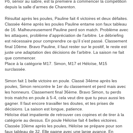
Pô, sénior au sabre, est la première à commencer la compétition
depuis la salle d'armes de Charenton.
Résultat après les poules, Pauline fait 4 victoires et deux défaites.
Classée 4ème après les poules Pauline entame son faux tableau
de 16. Malheureusement Pauline perd son match. Problème avec
les attaques, problème d'appréciation de l'arbitre. Le débriefing
est nécessaire pour comprendre ce qu'il s'est passé. Classement
final 10ème. Bravo Pauline, il faut rester sur le positif, le reste est
juste une adaptation des décisions de l'arbitre. La saison ne fait
que commencer.
Place à la catégorie M17. Simon, M17 et Héloïse, M15
surclassée.
Simon fait 1 belle victoire en poule. Classé 34ème après les
poules, Simon rencontre le 1er du classement et perd mais avec
les honneurs. Classement final 36ème. Bravo Simon, tu perds
trois matchs en poule à 5-4, cela veut dire que tu peux aussi les
gagner. Il faut encore travailler tes doutes, et tes prises de
décisions. La saison est longue, patience.
Héloïse était impatiente de retrouver ces copines et de tirer à la
catégorie au dessus. En poule Héloïse fait 4 belles victoires.
Classée 10ème après les poules, Héloïse se prépare pour son
faux tableau de 32. Elle gagne avec une large avance. En