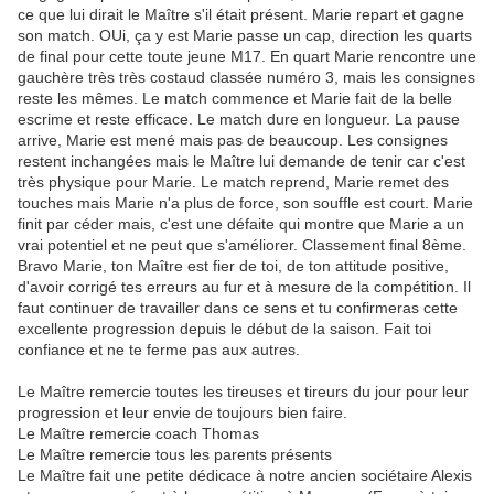
ce que lui dirait le Maître s'il était présent. Marie repart et gagne
son match. OUi, ça y est Marie passe un cap, direction les quarts
de final pour cette toute jeune M17. En quart Marie rencontre une
gauchère très très costaud classée numéro 3, mais les consignes
reste les mêmes. Le match commence et Marie fait de la belle
escrime et reste efficace. Le match dure en longueur. La pause
arrive, Marie est mené mais pas de beaucoup. Les consignes
restent inchangées mais le Maître lui demande de tenir car c'est
très physique pour Marie. Le match reprend, Marie remet des
touches mais Marie n'a plus de force, son souffle est court. Marie
finit par céder mais, c'est une défaite qui montre que Marie a un
vrai potentiel et ne peut que s'améliorer. Classement final 8ème.
Bravo Marie, ton Maître est fier de toi, de ton attitude positive,
d'avoir corrigé tes erreurs au fur et à mesure de la compétition. Il
faut continuer de travailler dans ce sens et tu confirmeras cette
excellente progression depuis le début de la saison. Fait toi
confiance et ne te ferme pas aux autres.
Le Maître remercie toutes les tireuses et tireurs du jour pour leur
progression et leur envie de toujours bien faire.
Le Maître remercie coach Thomas
Le Maître remercie tous les parents présents
Le Maître fait une petite dédicace à notre ancien sociétaire Alexis