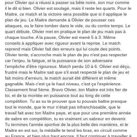
pour Olivier qui a réussi à passer sa bête noire, son mur comme
il le dit si bien. Olivier est soulagé, mais il reste les quarts. Pour le
Maitre, ce match et la victoire sera possible que si il applique le
plan de jeu. Le Maitre demande à Olivier de pousser ces
attaques, ou le faire tomber dans le vide, ou du contre temps. Le
quart débute, Olivier met en pratique le plan de jeu mais pas à
chaque touche. A la pause, Olivier est mené 5 à 3. Même
conseils à appliquer avec rigueur avant la reprise. Le match
reprend mais Olivier fait des erreurs qui lui coute des points.
Olivier tente, s'accroche mais le plan de jeu n'est pas respecter
car l'enjeu, la fatigue, et la puissance de son adversaire
l'empêche d'être rigoureux. Match perdu 10 à 6. Olivier est déçu,
frustré mais le Maitre sait que s'il avait respecté le plan de jeu et
fait moins d'erreurs, le match aurait été différent et même
gagnable. Mais c'est ça le haut niveau, c'est ça l'expérience.
Classement final 5ème. Bravo Olivier, ton Maitre est très fier de
toi, et de ta montée en puissance tout au long de cette
compétition. Tu as su te prouver que tu pouvais battre presque
tout le monde, que le mur n'était pas infranchissable, que le
travail fait avec ton Maitre paye, et que pour une première année
de sabre en compétition, tu es vraiment un sabreur en devenir.
Tu termines l'année sportive de la plus belle des manières, et le
Maitre en est sur, la médaille te tend les bras, en circuit comme
au France, et bien plus haut encore. Il faut continuer à travailler à