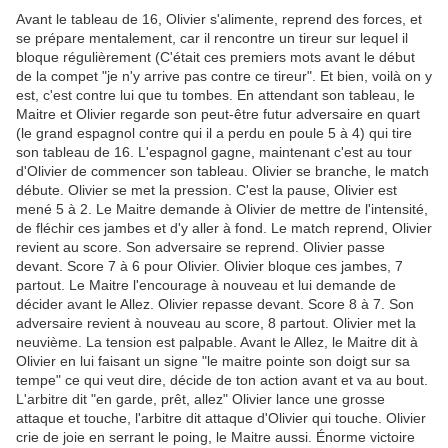
Avant le tableau de 16, Olivier s'alimente, reprend des forces, et
se prépare mentalement, car il rencontre un tireur sur lequel il
bloque régulièrement (C'était ces premiers mots avant le début
de la compet "je n'y arrive pas contre ce tireur". Et bien, voilà on y
est, c'est contre lui que tu tombes. En attendant son tableau, le
Maitre et Olivier regarde son peut-être futur adversaire en quart
(le grand espagnol contre qui il a perdu en poule 5 à 4) qui tire
son tableau de 16. L'espagnol gagne, maintenant c'est au tour
d'Olivier de commencer son tableau. Olivier se branche, le match
débute. Olivier se met la pression. C'est la pause, Olivier est
mené 5 à 2. Le Maitre demande à Olivier de mettre de l'intensité,
de fléchir ces jambes et d'y aller à fond. Le match reprend, Olivier
revient au score. Son adversaire se reprend. Olivier passe
devant. Score 7 à 6 pour Olivier. Olivier bloque ces jambes, 7
partout. Le Maitre l'encourage à nouveau et lui demande de
décider avant le Allez. Olivier repasse devant. Score 8 à 7. Son
adversaire revient à nouveau au score, 8 partout. Olivier met la
neuvième. La tension est palpable. Avant le Allez, le Maitre dit à
Olivier en lui faisant un signe "le maitre pointe son doigt sur sa
tempe" ce qui veut dire, décide de ton action avant et va au bout.
L'arbitre dit "en garde, prêt, allez" Olivier lance une grosse
attaque et touche, l'arbitre dit attaque d'Olivier qui touche. Olivier
crie de joie en serrant le poing, le Maitre aussi. Énorme victoire