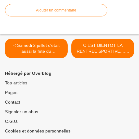
Ajouter un commentaire
< Samedi 2 juillet c'était
C EST BIENTOT LA
aussi la fête du
RENTREE SPORTIVE.......
club......UNE BELLE
>
INTENSE ET LONGUE
JOURNEE DE RIRE ET DE
Hébergé par Overblog
PLAISIR
Top articles
Pages
Contact
Signaler un abus
C.G.U.
Cookies et données personnelles