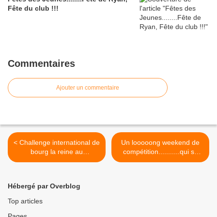
Fête du club !!!
Commentaires
Ajouter un commentaire
< Challenge international de
Un looooong weekend de
bourg la reine au
compétition...........qui se
fleuret.........nos jeunes
termine très très bien. >
seniors en piste et
motivés.....
Hébergé par Overblog
Top articles
Pages