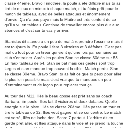
classe 44ème. Bravo Timothée, la poule a été difficile mais tu as
tiré de mieux en mieux à chaque match, et tu étais prêt pour le
match de tableau, avec de belles attaques et énormément
d'envie. Ça n'a pas payé mais le Maitre est très content de ce
qu'il a vu en tableau. Continue de travailler encore plus dur aux
séances et c'est sur tu vas y arriver.
Stanislas dit stanou a un peu de mal à reprendre l'escrime mais il
est toujours la. En poule il fera 3 victoires et 3 défaites. C'est pas
mal du tout pour un tireur qui vient qu'une fois par semaine au
club s'entrainer. Après les poules Stan se classe 30ème sur 53.
En faux tableau de 64, Stan se bat mais ces gestes sont trop
larges et stan manque trop souvent la cible. Match perdu. Stan
se classe 30ème. Bravo Stan, tu as fait ce que tu peux pour aller
le plus loin possible mais c'est vrai que tu manques un peu
d'entrainement et de leçon pour replacer tout ça.
Au tour des M11, Iliés le beau gosse est prêt sans sa coach
Barbara. En poule, Ilies fait 3 victoires et deux défaites. Quelle
énergie sur la piste. Iliès se classe 20ème. Iliès passe un tour et
tire le tableau de 32. Iliès veut gagner et se concentre. Le match
est serré, Iliès ne lache rien. Score 7 partout. L'arbitre dit en
garde prêt aller, et Iliès attaque dans le vide et se prend la touche