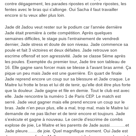
contre dégagement, les parades ripostes et contre ripostes, les
fentes avec le bras qui s'allonge. Oui Sacha il faut travailler
encore si tu veux aller plus loin.
Jade dit Jadou veut rester sur le podium car l'année dernière
Jade était première à cette compétition. Après quelques
semaines difficiles, le stage puis l'entrainement de vendredi
dernier, Jade stress et doute de son niveau. Jade commence sa
poule et fait 3 victoires et deux défaites. Jade retrouve son
escrime offensif et son agressivité. Jade se classe 5ème après
les poules. Exemptée du premier tour, Jade tire son tableau de
16. Elle gagne sans forcer mais se blesse à l'avant bras armé. Ça
pique un peu mais Jade est une guerrière. En quart de finale
Jade reprend encore un coup sur sa blessure et Jade craque. Le
Maitre lui frotte le bras et lui dit de tenir, qu'elle doit être plus forte
que la douleur. Jade gagne et file en demie. Tout le club est avec
elle. Jade rencontre la numéro 1 de Paris CEP. Le match est
serré. Jade veut gagner mais elle prend encore un coup sur le
bras. Jade n'en peux plus, elle a mal, trop mal, mais le Maitre lui
demande de ne pas lâcher et de tenir encore et toujours. Jade
s’exécute et gagne à nouveau. Le cercle d'escrime de combs
explose de joie, Le Maitre et les parents de Jade aussi.............et
Jade pleure........de joie. Quel magnifique moment. Oui Jade est