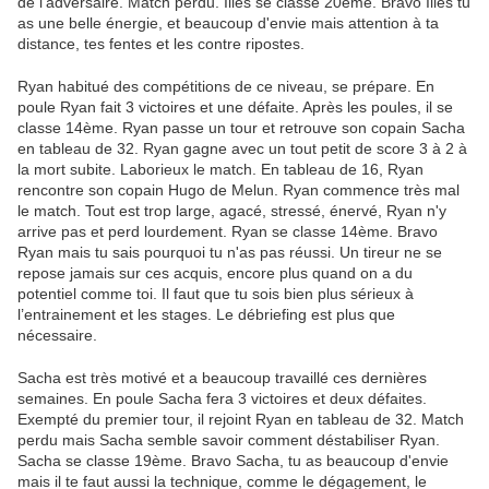
de l'adversaire. Match perdu. Iliès se classe 20ème. Bravo Iliès tu
as une belle énergie, et beaucoup d'envie mais attention à ta
distance, tes fentes et les contre ripostes.
Ryan habitué des compétitions de ce niveau, se prépare. En
poule Ryan fait 3 victoires et une défaite. Après les poules, il se
classe 14ème. Ryan passe un tour et retrouve son copain Sacha
en tableau de 32. Ryan gagne avec un tout petit de score 3 à 2 à
la mort subite. Laborieux le match. En tableau de 16, Ryan
rencontre son copain Hugo de Melun. Ryan commence très mal
le match. Tout est trop large, agacé, stressé, énervé, Ryan n'y
arrive pas et perd lourdement. Ryan se classe 14ème. Bravo
Ryan mais tu sais pourquoi tu n'as pas réussi. Un tireur ne se
repose jamais sur ces acquis, encore plus quand on a du
potentiel comme toi. Il faut que tu sois bien plus sérieux à
l’entrainement et les stages. Le débriefing est plus que
nécessaire.
Sacha est très motivé et a beaucoup travaillé ces dernières
semaines. En poule Sacha fera 3 victoires et deux défaites.
Exempté du premier tour, il rejoint Ryan en tableau de 32. Match
perdu mais Sacha semble savoir comment déstabiliser Ryan.
Sacha se classe 19ème. Bravo Sacha, tu as beaucoup d'envie
mais il te faut aussi la technique, comme le dégagement, le