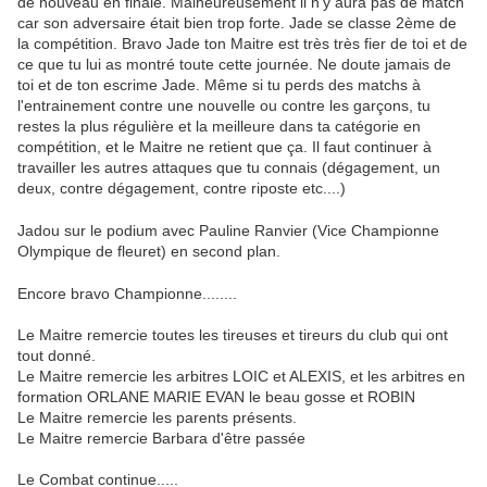
de nouveau en finale. Malheureusement il n'y aura pas de match
car son adversaire était bien trop forte. Jade se classe 2ème de
la compétition. Bravo Jade ton Maitre est très très fier de toi et de
ce que tu lui as montré toute cette journée. Ne doute jamais de
toi et de ton escrime Jade. Même si tu perds des matchs à
l'entrainement contre une nouvelle ou contre les garçons, tu
restes la plus régulière et la meilleure dans ta catégorie en
compétition, et le Maitre ne retient que ça. Il faut continuer à
travailler les autres attaques que tu connais (dégagement, un
deux, contre dégagement, contre riposte etc....)
Jadou sur le podium avec Pauline Ranvier (Vice Championne
Olympique de fleuret) en second plan.
Encore bravo Championne........
Le Maitre remercie toutes les tireuses et tireurs du club qui ont
tout donné.
Le Maitre remercie les arbitres LOIC et ALEXIS, et les arbitres en
formation ORLANE MARIE EVAN le beau gosse et ROBIN
Le Maitre remercie les parents présents.
Le Maitre remercie Barbara d'être passée
Le Combat continue.....