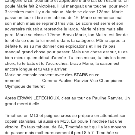
catégorie M15. Souriante et appliquée Marie fait son escrime. En
poule Marie fait 2 victoires. Il lui manquait une touche pour avoir
3 victoires mais il y a du mieux. Marie se classe 12ème. Marie
passe un tour et tire son tableau de 16. Marie commence mal
son match mais se reprend très vite. Le score est serré et son
adversaire réussit a reprendre le large. Marie résiste mais elle
perd. Marie se classe 12ème. Bravo Marie, ton Maitre est fier de
toi et de ce que tu lui montre dans ta catégorie. Même après ta
défaite tu as su me donner des explications et il ne t'a pas
manqué grand chose pour passer. Mais une chose est sur, tu es
bien mieux qu'en début d'année. Tu tires mieux, tu fais les bons
choix, tu te bats et tu t'accroches. Bravo Marie, la saison est
encore longue et tu vas y arriver.
Marie se console souvent avec
des STARS
en ce
moment..................Comme Pauline Ranvier Vice Championne
Olympique de fleuret
Aprés ERWAN LEPECHOUX, c'est au tour de Pauline Ranvier. Un
grand merci à elle.
Timothée en M13 et poignée cross se prépare en attendant son
copain stanislas, lui aussi en M13. En poule Timothée fait une
victoire. En faux tableau de 64, Timothée sait qu'il a les moyens
de passer mais malheureusement il perd 8 à 7. Timothée se