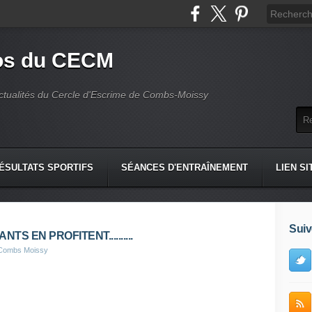
fos du CECM
actualités du Cercle d'Escrime de Combs-Moissy
ÉSULTATS SPORTIFS
SÉANCES D'ENTRAÎNEMENT
LIEN SI
Suiv
TS EN PROFITENT..........
 Combs Moissy