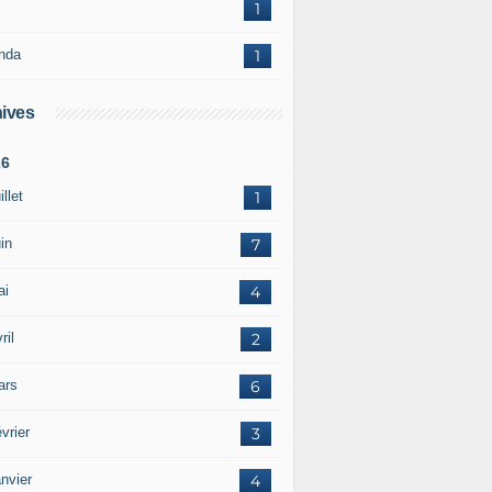
1
nda
1
ives
26
illet
1
in
7
ai
4
ril
2
ars
6
vrier
3
nvier
4