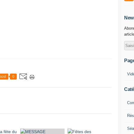
News
Abonn
articl
Pag
Vid
post
0
Caté
Com
Résu
Séa