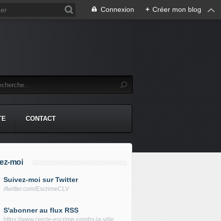
Connexion
+
Créer mon blog
TE
CONTACT
ez-moi
Suivez-moi sur Twitter
//twitter.com/EscrimeCLV
S'abonner au flux RSS
https://www.cercle-escrime-combs-la-ville.fr/rss