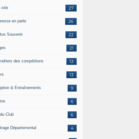
 site
27
presse en parle
26
tos Souvenir
22
ges
21
endriers des compétitons
13
ers
13
ription & Entraînements
9
éos
6
 du Club
6
itrage Départemental
4