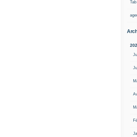
Tab
age
Arch
20
Ju
Ju
M
Av
M
Fé
Ja