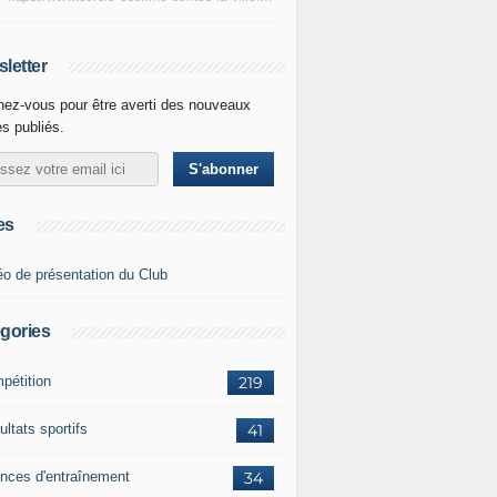
letter
ez-vous pour être averti des nouveaux
es publiés.
es
éo de présentation du Club
gories
pétition
219
ltats sportifs
41
nces d'entraînement
34