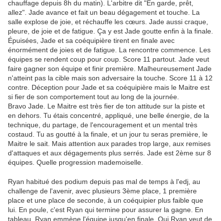
chauffage depuis 8h du matin). L'arbitre dit "En garde, prêt,
allez". Jade avance et fait un beau dégagement et touche. La
salle explose de joie, et réchauffe les cœurs. Jade aussi craque,
pleure, de joie et de fatigue. Ça y est Jade goutte enfin à la finale.
Épuisées, Jade et sa coéquipière tirent en finale avec
énormément de joies et de fatigue. La rencontre commence. Les
équipes se rendent coup pour coup. Score 11 partout. Jade veut
faire gagner son équipe et finir première. Malheureusement Jade
n'atteint pas la cible mais son adversaire la touche. Score 11 à 12
contre. Déception pour Jade et sa coéquipière mais le Maitre est
si fier de son comportement tout au long de la journée.
Bravo Jade. Le Maitre est très fier de ton attitude sur la piste et
en dehors. Tu étais concentré, appliqué, une belle énergie, de la
technique, du partage, de l'encouragement et un mental très
costaud. Tu as goutté à la finale, et un jour tu seras première, le
Maitre le sait. Mais attention aux parades trop large, aux remises
d'attaques et aux dégagements plus serrés. Jade est 2ème sur 8
équipes. Quelle progression mademoiselle.
Ryan habitué des podium depuis pas mal de temps à l'edj, au
challenge de l'avenir, avec plusieurs 3ème place, 1 première
place et une place de seconde, à un coéquipier plus faible que
lui. En poule, c'est Ryan qui termine pour assurer la gagne. En
tableau, Ryan emmène l'équipe jusqu'en finale. Oui Ryan veut de