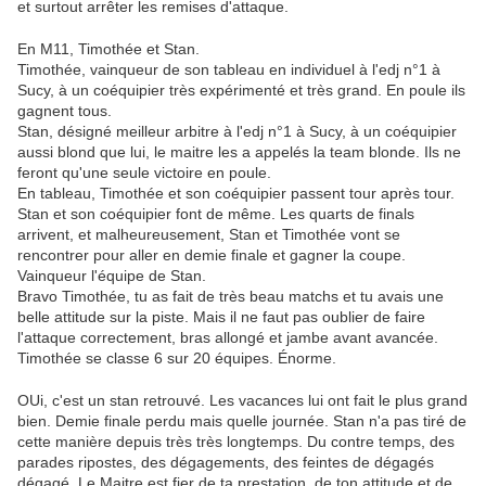
et surtout arrêter les remises d'attaque.
En M11, Timothée et Stan.
Timothée, vainqueur de son tableau en individuel à l'edj n°1 à
Sucy, à un coéquipier très expérimenté et très grand. En poule ils
gagnent tous.
Stan, désigné meilleur arbitre à l'edj n°1 à Sucy, à un coéquipier
aussi blond que lui, le maitre les a appelés la team blonde. Ils ne
feront qu'une seule victoire en poule.
En tableau, Timothée et son coéquipier passent tour après tour.
Stan et son coéquipier font de même. Les quarts de finals
arrivent, et malheureusement, Stan et Timothée vont se
rencontrer pour aller en demie finale et gagner la coupe.
Vainqueur l'équipe de Stan.
Bravo Timothée, tu as fait de très beau matchs et tu avais une
belle attitude sur la piste. Mais il ne faut pas oublier de faire
l'attaque correctement, bras allongé et jambe avant avancée.
Timothée se classe 6 sur 20 équipes. Énorme.
OUi, c'est un stan retrouvé. Les vacances lui ont fait le plus grand
bien. Demie finale perdu mais quelle journée. Stan n'a pas tiré de
cette manière depuis très très longtemps. Du contre temps, des
parades ripostes, des dégagements, des feintes de dégagés
dégagé. Le Maitre est fier de ta prestation, de ton attitude et de