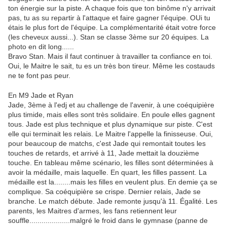
ton énergie sur la piste. A chaque fois que ton binôme n'y arrivait
pas, tu as su repartir à l'attaque et faire gagner l'équipe. OUi tu
étais le plus fort de l'équipe. La complémentarité était votre force
(les cheveux aussi...). Stan se classe 3ème sur 20 équipes. La
photo en dit long......
Bravo Stan. Mais il faut continuer à travailler ta confiance en toi.
Oui, le Maitre le sait, tu es un très bon tireur. Même les costauds
ne te font pas peur.
En M9 Jade et Ryan
Jade, 3ème à l'edj et au challenge de l'avenir, à une coéquipière
plus timide, mais elles sont très solidaire. En poule elles gagnent
tous. Jade est plus technique et plus dynamique sur piste. C'est
elle qui terminait les relais. Le Maitre l'appelle la finisseuse. Oui,
pour beaucoup de matchs, c'est Jade qui remontait toutes les
touches de retards, et arrivé à 11, Jade mettait la douzième
touche. En tableau même scénario, les filles sont déterminées à
avoir la médaille, mais laquelle. En quart, les filles passent. La
médaille est la........mais les filles en veulent plus. En demie ça se
complique. Sa coéquipière se crispe. Dernier relais, Jade se
branche. Le match débute. Jade remonte jusqu'à 11. Égalité. Les
parents, les Maitres d'armes, les fans retiennent leur
souffle....................malgré le froid dans le gymnase (panne de