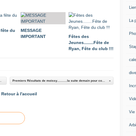
Lien
La 
 fête du
MESSAGE
Pho
IMPORTANT
Fêtes des
Jeunes........Fête de
Sta
Ryan, Fête du club !!!
cal
div
-copains..........a combs
Premiers Résultats de moissy...........la suite demain pour combs
Inc
Retour à l'accueil
Vid
Vie
Arb