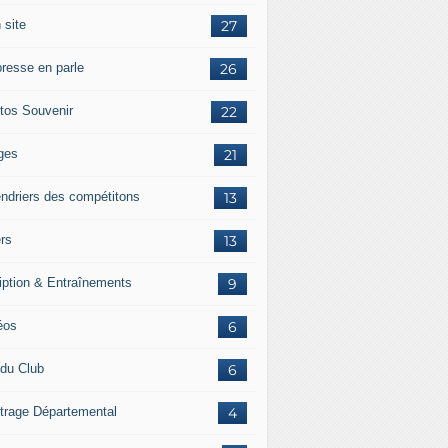
 site
27
presse en parle
26
tos Souvenir
22
ges
21
endriers des compétitons
13
ers
13
ription & Entraînements
9
éos
6
 du Club
6
itrage Départemental
4