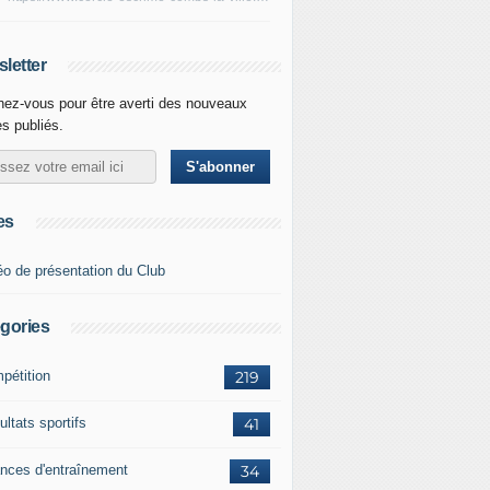
letter
ez-vous pour être averti des nouveaux
es publiés.
es
éo de présentation du Club
gories
pétition
219
ltats sportifs
41
nces d'entraînement
34