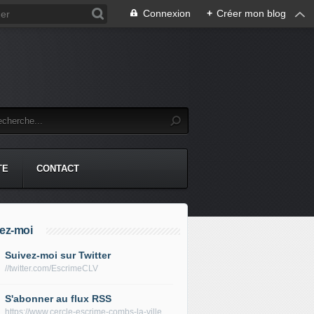
Connexion
+
Créer mon blog
TE
CONTACT
ez-moi
Suivez-moi sur Twitter
//twitter.com/EscrimeCLV
S'abonner au flux RSS
https://www.cercle-escrime-combs-la-ville.fr/rss