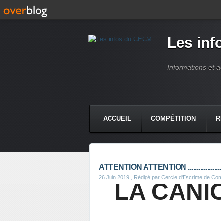
Les in
Informations et 
ACCUEIL
COMPÉTITION
R
ATTENTION ATTENTION ..................
26 Juin 2019
, Rédigé par Cercle d'Escrime de Co
LA CANI