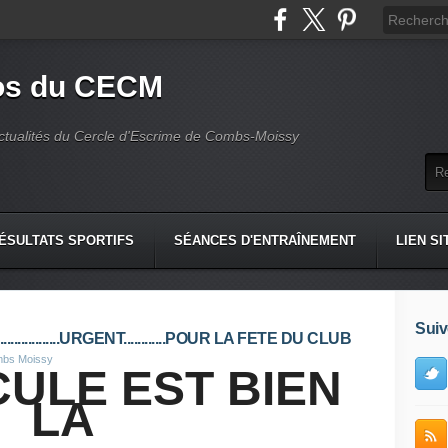
fos du CECM
actualités du Cercle d'Escrime de Combs-Moissy
ÉSULTATS SPORTIFS
SÉANCES D'ENTRAÎNEMENT
LIEN SI
Suiv
..................URGENT............POUR LA FETE DU CLUB
mbs Moissy
CULE EST BIEN
LA