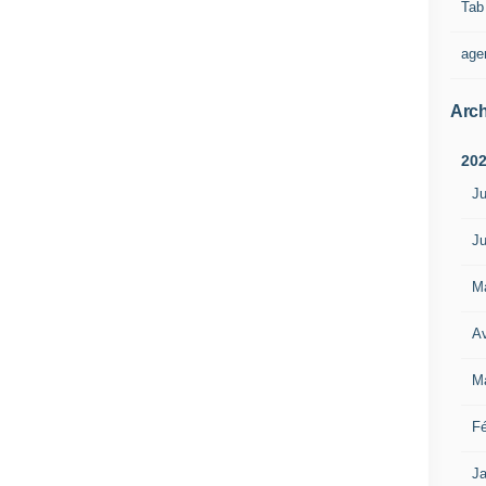
Tab
age
Arch
20
Ju
Ju
M
Av
M
Fé
Ja