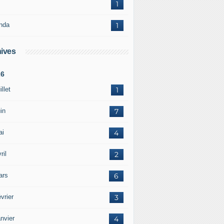
1
nda
1
ives
26
illet
1
in
7
ai
4
ril
2
ars
6
vrier
3
nvier
4