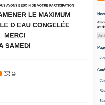
OUS AVONS BESOIN DE VOTRE PARTICIPATION
RAMENER LE MAXIMUM
News
Abonn
LLE D EAU CONGELÉE
articl
MERCI
A SAMEDI
Pag
Vid
Caté
Com
Résu
Séa