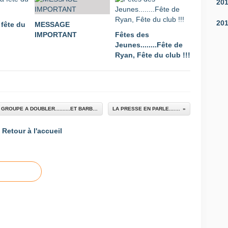
20
20
 fête du
MESSAGE
IMPORTANT
Fêtes des
Jeunes........Fête de
Ryan, Fête du club !!!
LE FITNESS............EXPLOSE EN NOMBRE. LE GROUPE A DOUBLER..........ET BARBARA PERFECTIONNE CES COURS. ON VOUS ATTEND PETITS COMME GRANDS POUR LA PROCHAINE SESSION EN 2019
LA PRESSE EN PARLE..........SUR LE JOURNAL RENCONTRE N°194
Retour à l'accueil