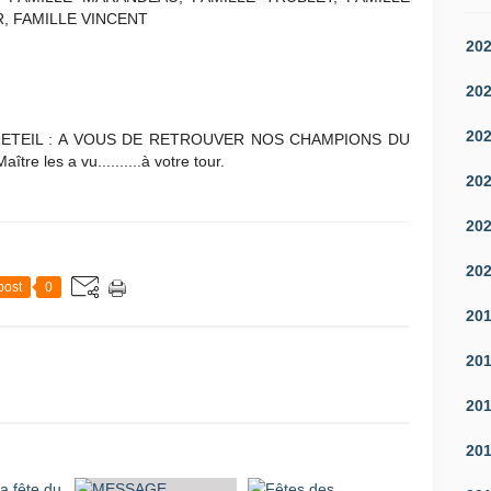
, FAMILLE VINCENT
20
20
20
RETEIL : A VOUS DE RETROUVER NOS CHAMPIONS DU
re les a vu..........à votre tour.
20
20
20
post
0
20
20
20
20