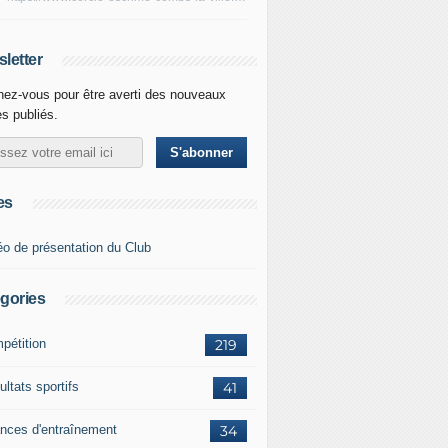
letter
ez-vous pour être averti des nouveaux
es publiés.
es
éo de présentation du Club
gories
pétition
219
ltats sportifs
41
nces d'entraînement
34