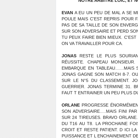
NOTRE ARBITRE LOIC, ET 
EVAN
A EU UN PEU DE MAL A SE 
POULE MAIS C'EST REPRIS POUR F
PAS DE SA TAILLE DE SON ENVER
SUR SON ADVERSAIRE ET PERD SON
TU PEUX FAIRE BIEN MIEUX. C'E
ON VA TRAVAILLER POUR CA.
JONAS
RESTE LE PLUS SOURIA
RÉUSSITE. CHAPEAU MONSIEUR.
EMBARQUE EN TABLEAU.......MAIS
JONAS GAGNE SON MATCH 8-7. OU
SUR LE N°5 DU CLASSEMENT. J
GUERRIER. JONAS TERMINE 31. BR
FAUT T ENTRAINER UN PEU PLUS D
ORLANE
PROGRESSE ÉNORMÉMENT.
SON ADVERSAIRE.....MAIS FINI P
SUR 24 TIREUSES. BRAVO ORLANE.
DU T16 AU T8. LA PROCHAINE FO
CROIT ET RESTE PATIENT. D ICI L
PUISSANCE ET L ENCHAINEMENT DE