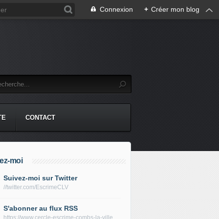
Connexion
+
Créer mon blog
TE
CONTACT
ez-moi
Suivez-moi sur Twitter
//twitter.com/EscrimeCLV
S'abonner au flux RSS
https://www.cercle-escrime-combs-la-ville.fr/rss