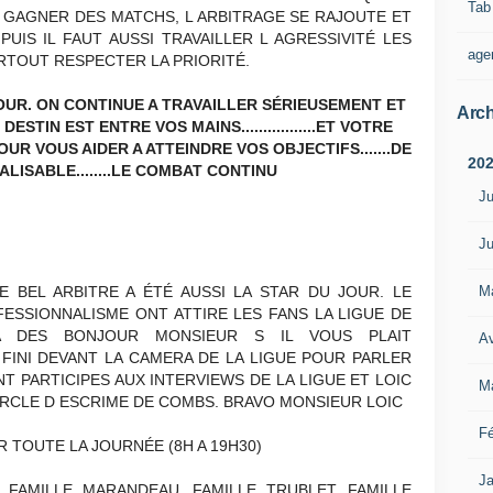
Tab
E GAGNER DES MATCHS, L ARBITRAGE SE RAJOUTE ET
PUIS IL FAUT AUSSI TRAVAILLER L AGRESSIVITÉ LES
age
RTOUT RESPECTER LA PRIORITÉ.
OUR. ON CONTINUE A TRAVAILLER SÉRIEUSEMENT ET
Arch
STIN EST ENTRE VOS MAINS.................ET VOTRE
POUR VOUS AIDER A ATTEINDRE VOS OBJECTIFS.......DE
20
ALISABLE........LE COMBAT CONTINU
Ju
Ju
M
 BEL ARBITRE A ÉTÉ AUSSI LA STAR DU JOUR. LE
ESSIONNALISME ONT ATTIRE LES FANS LA LIGUE DE
A DES BONJOUR MONSIEUR S IL VOUS PLAIT
Av
L A FINI DEVANT LA CAMERA DE LA LIGUE POUR PARLER
T PARTICIPES AUX INTERVIEWS DE LA LIGUE ET LOIC
M
RCLE D ESCRIME DE COMBS. BRAVO MONSIEUR LOIC
Fé
R TOUTE LA JOURNÉE (8H A 19H30)
Ja
 FAMILLE MARANDEAU, FAMILLE TRUBLET, FAMILLE