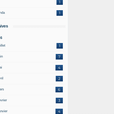
1
nda
1
ives
26
illet
1
in
7
ai
4
ril
2
ars
6
vrier
3
nvier
4