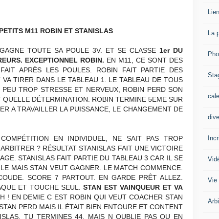
Lien
PETITS M11 ROBIN ET STANISLAS
La 
 GAGNE TOUTE SA POULE 3V. ET SE CLASSE
1er DU
Pho
EURS. EXCEPTIONNEL ROBIN.
EN M11, CE SONT DES
AIT APRÈS LES POULES. ROBIN FAIT PARTIE DES
Sta
 VA TIRER DANS LE TABLEAU 1. LE TABLEAU DE TOUS
UN PEU TROP STRESSE ET NERVEUX, ROBIN PERD SON
cal
PET QUELLE DÉTERMINATION. ROBIN TERMINE 5EME SUR
UER A TRAVAILLER LA PUISSANCE, LE CHANGEMENT DE
div
Inc
COMPÉTITION EN INDIVIDUEL, NE SAIT PAS TROP
ARBITRER ? RÉSULTAT STANISLAS FAIT UNE VICTOIRE
RAGE. STANISLAS FAIT PARTIE DU TABLEAU 3 CAR IL SE
Vid
CILE MAIS STAN VEUT GAGNER. LE MATCH COMMENCE.
COUDE. SCORE 7 PARTOUT. EN GARDE PRÊT ALLEZ.
Vie
AQUE ET TOUCHE SEUL.
STAN EST VAINQUEUR ET VA
 ! EN DEMIE C EST ROBIN QUI VEUT COACHER STAN
Arb
TAN PERD MAIS IL ÉTAIT BIEN ENTOURE ET CONTENT
ISLAS. TU TERMINES 44. MAIS N OUBLIE PAS QU EN