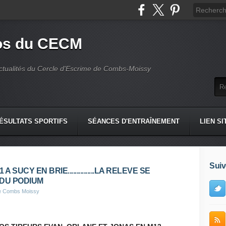
fos du CECM
actualités du Cercle d'Escrime de Combs-Moissy
ÉSULTATS SPORTIFS
SÉANCES D'ENTRAÎNEMENT
LIEN SI
Suiv
UCY EN BRIE...............LA RELEVE SE
DU PODIUM
de Combs Moissy