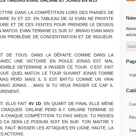
NOS TIREURS EVAN, ORLANE ET JONAS EN M13
METTRE DANS LA COMPÉTITION LORS DES PHASES DE
News
AIRE 3V ET 2D. EN TABLEAU DE 32 EVAN NE PROFITE
GURE ET DE CES FENTES POUR PRENDRE LE DESSUS
Abonn
 MATCH. EVAN TERMINE 21 SUR 37. BRAVO EVAN MAIS
articl
ST UN PROBLÈME DE CONCENTRATION ET DE RIGUEUR.
NT DE TOUS. DANS LA DÉFAITE COMME DANS LA
 AVEC UNE VICTOIRE EN POULE JONAS EST MAL
Pag
 SEMBLE DETERMINE A PASSER CE TOUR. C'EST FAIT
UUF. QUEL MATCH. LE TOUR SUIVANT JONAS TOMBE
Vid
ONAS PERD MAIS IL S EST BATTU COMME UN VRAI
AVO JONAS......MAIS SI TU VEUX PASSER CE CAP IL
Caté
UREMENT.
 ELLE FAIT
4V 1D
. EN QUART DE FINAL ELLE MÈNE
Com
AR CRAQUER. ORLANE PERD 8-7. ORLANE TERMINE 10
 A CHAQUE COMPÉTITION TU FAIS MIEUX. TU PASSES
Résu
IS CA SERA LE PODIUM SOIT EN SUR. TON MAITRE Y
A IL FAUT BOSSER LES ATTAQUES EN LIGNE HAUTE, LA
Séa
S ACTIONS.