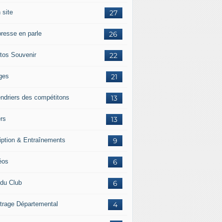
 site
27
presse en parle
26
tos Souvenir
22
ges
21
endriers des compétitons
13
ers
13
ription & Entraînements
9
éos
6
 du Club
6
itrage Départemental
4