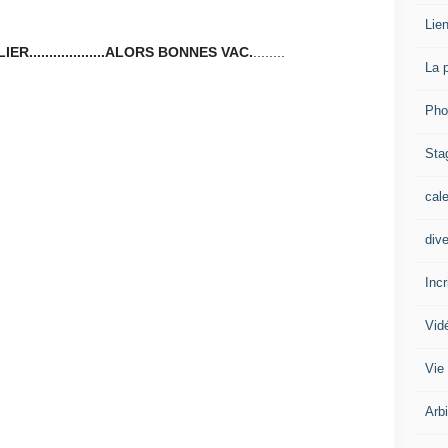
Lien
...................ALORS BONNES VAC.
........
La 
Pho
Sta
cal
div
Inc
Vid
Vie
Arb