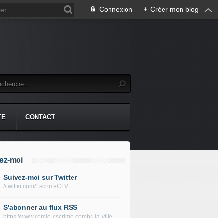
Connexion
+
Créer mon blog
TE
CONTACT
ez-moi
Suivez-moi sur Twitter
//twitter.com/EscrimeCLV
S'abonner au flux RSS
https://www.cercle-escrime-combs-la-ville.fr/rss