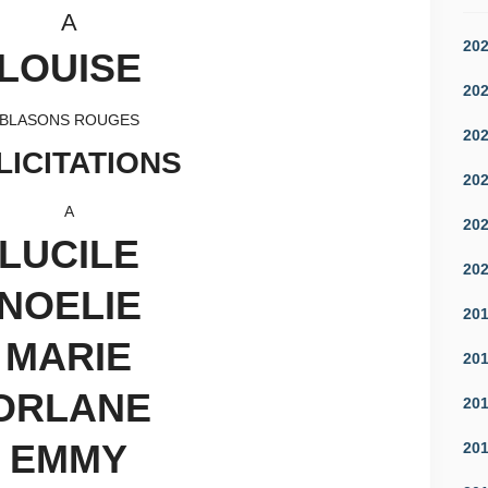
A
20
LOUISE
20
BLASONS ROUGES
20
LICITATIONS
20
A
20
LUCILE
20
NOELIE
20
MARIE
20
ORLANE
20
EMMY
20