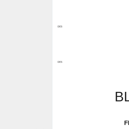
DES
DES
B
F