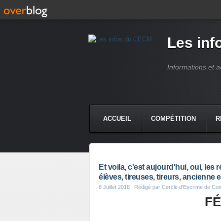
Les in
Informations et 
ACCUEIL
COMPÉTITION
R
Et voila, c'est aujourd'hui, oui, les résu
élèves, tireuses, tireurs, ancienne e
6 Juillet 2018
, Rédigé par Cercle d'Escrime de C
FÉ