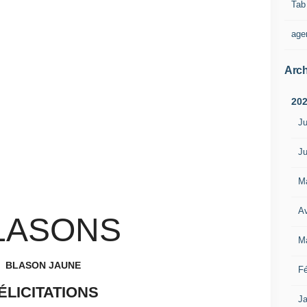
Tab
age
Arch
20
Ju
Ju
M
Av
LASONS
M
BLASON JAUNE
Fé
ÉLICITATIONS
Ja