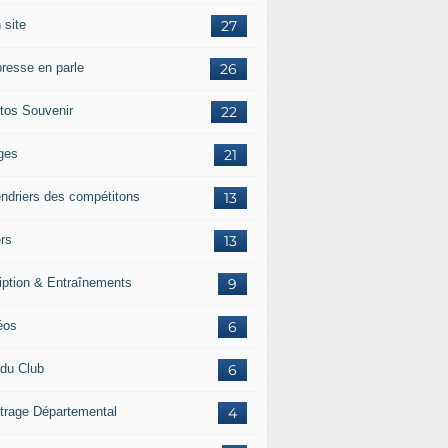
 site
27
presse en parle
26
tos Souvenir
22
ges
21
endriers des compétitons
13
ers
13
ription & Entraînements
9
éos
6
 du Club
6
itrage Départemental
4