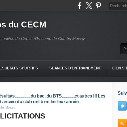
fos du CECM
actualités du Cercle d'Escrime de Combs-Moissy
ÉSULTATS SPORTIFS
SÉANCES D'ENTRAÎNEMENT
LIEN SI
Suiv
ltats................du bac, du BTS.............et autres !!! Les
t ancien du club ont bien fini leur année.
ombs Moissy
LICITATIONS