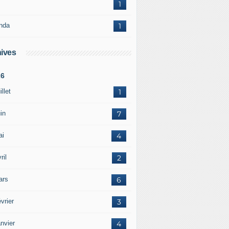
1
nda
1
ives
26
illet
1
in
7
ai
4
ril
2
ars
6
vrier
3
nvier
4