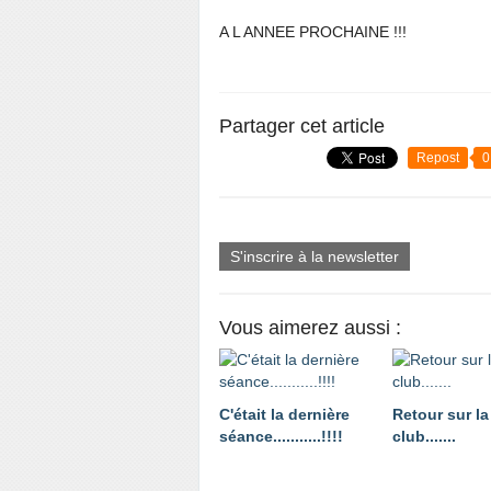
A L ANNEE PROCHAINE !!!
Partager cet article
Repost
0
S'inscrire à la newsletter
Vous aimerez aussi :
C'était la dernière
Retour sur la
séance...........!!!!
club.......