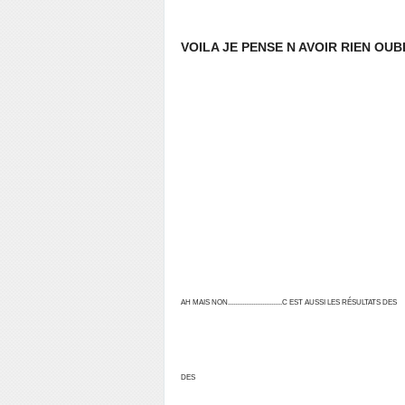
VOILA JE PENSE N AVOIR RIEN OUBLIER
AH MAIS NON..............................C EST AUSSI LES RÉSULTATS DES
DES