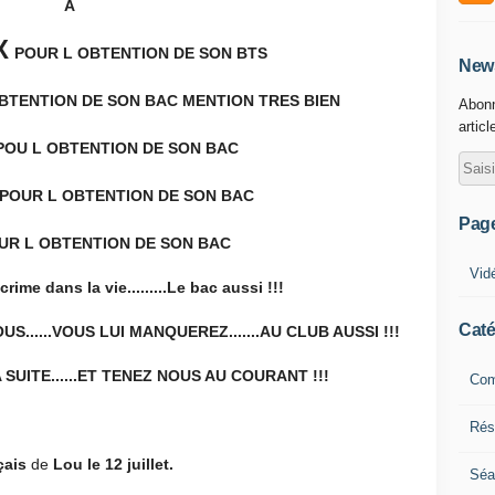
A
X
POUR L OBTENTION DE SON BTS
News
BTENTION DE SON BAC MENTION TRES BIEN
Abonn
articl
POU L OBTENTION DE SON BAC
POUR L OBTENTION DE SON BAC
Pag
UR L OBTENTION DE SON BAC
Vid
crime dans la vie.........Le bac aussi !!!
Caté
S......VOUS LUI MANQUEREZ.......AU CLUB AUSSI !!!
UITE......ET TENEZ NOUS AU COURANT !!!
Com
Résu
çais
de
Lou le 12 juillet.
Séa