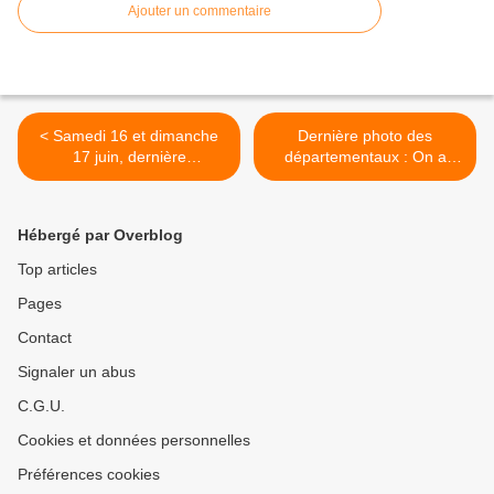
Ajouter un commentaire
< Samedi 16 et dimanche
Dernière photo des
17 juin, dernière
départementaux : On a
compétition départementale
retrouvé Denis... >
par équipe à toutes les
armes au Mée sur
Hébergé par Overblog
Seine.......Excellent week
end avec énormément de
Top articles
médailles et une mention
Pages
spéciale pour la relève qui
monte sur le podium
Contact
Signaler un abus
C.G.U.
Cookies et données personnelles
Préférences cookies