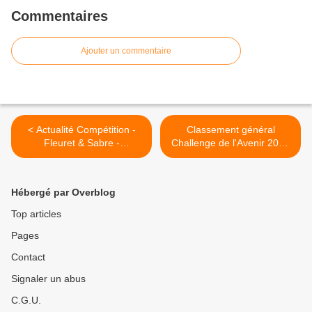
Commentaires
Ajouter un commentaire
< Actualité Compétition -
Classement général
Fleuret & Sabre -
Challenge de l'Avenir 2016
Championnats de France
>
Vétérans Individuel &
Equipe - 18 & 19 juin 2016
Hébergé par Overblog
à Le Mée sur Seine
Top articles
Pages
Contact
Signaler un abus
C.G.U.