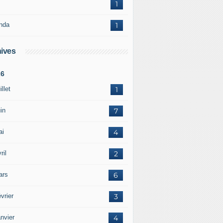
1
nda
1
ives
26
illet
1
in
7
ai
4
ril
2
ars
6
vrier
3
nvier
4