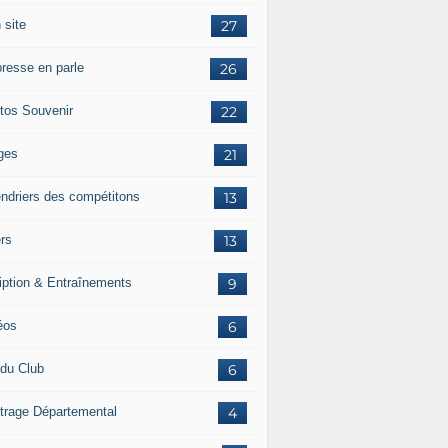
 site
27
presse en parle
26
tos Souvenir
22
ges
21
endriers des compétitons
13
ers
13
ription & Entraînements
9
éos
6
 du Club
6
itrage Départemental
4