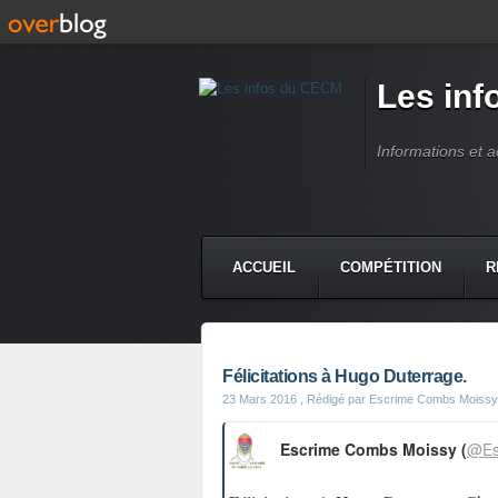
Les in
Informations et 
ACCUEIL
COMPÉTITION
R
Félicitations à Hugo Duterrage.
23 Mars 2016
, Rédigé par Escrime Combs Moissy
Escrime Combs Moissy (
@Es