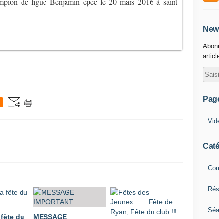
ampion de ligue Benjamin épée le 20 mars 2016 à saint
News
Abonn
articl
Pag
Vid
Caté
Com
Résu
Séa
 fête du
MESSAGE