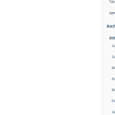
Tab
age
Arch
20
Ju
Ju
M
Av
M
Fé
Ja