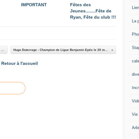
IMPORTANT
Fêtes des
Lien
Jeunes........Fête de
Ryan, Fête du club !!!
La 
Pho
Sta
Stage Fleuret été 2016 - Du 21 au 27 aout 2016 à Cayeux sur Mer
Hugo Duterrage - Champion de Ligue Benjamin Epée le 20 mars 2016 à Saint Maur.
cal
Retour à l'accueil
div
Inc
Vid
Vie
Arb