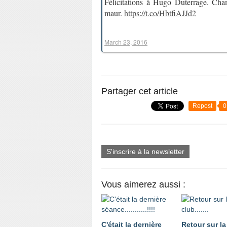
Félicitations à Hugo Duterrage. Ch
maur.
https://t.co/HbtfiAJJd2
March 23, 2016
Partager cet article
Repost
0
S'inscrire à la newsletter
Vous aimerez aussi :
C'était la dernière
Retour sur la