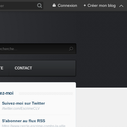
Connexion
+
Créer mon blog
TE
CONTACT
ez-moi
Suivez-moi sur Twitter
//twitter.com/EscrimeCLV
S'abonner au flux RSS
https://www.cercle-escrime-combs-la-ville.fr/rss