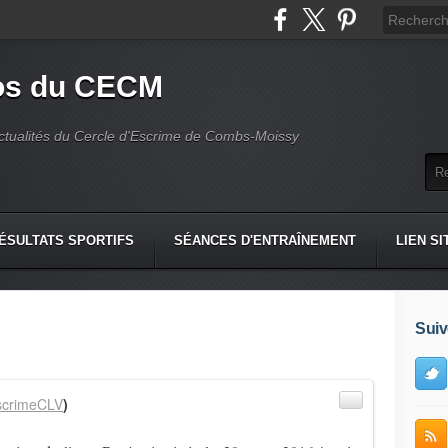
fos du CECM
actualités du Cercle d'Escrime de Combs-Moissy
ÉSULTATS SPORTIFS
SÉANCES D'ENTRAÎNEMENT
LIEN SI
Suiv
crimeCLV
)