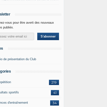
letter
ez-vous pour être averti des nouveaux
es publiés.
es
éo de présentation du Club
gories
pétition
219
ltats sportifs
41
nces d'entraînement
34