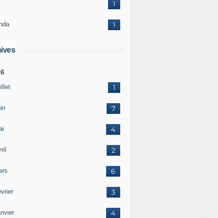
1
nda
1
ives
26
illet
1
in
7
ai
4
ril
2
ars
6
vrier
3
nvier
4