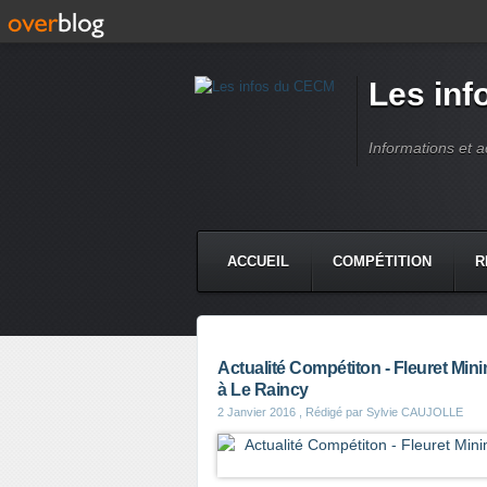
Les in
Informations et 
ACCUEIL
COMPÉTITION
R
Actualité Compétiton - Fleuret Min
à Le Raincy
2 Janvier 2016
, Rédigé par Sylvie CAUJOLLE