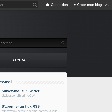
Connexion
+
Créer mon blog
TE
CONTACT
ez-moi
Suivez-moi sur Twitter
//twitter.com/EscrimeCLV
S'abonner au flux RSS
https://www.cercle-escrime-combs-la-ville.fr/rss