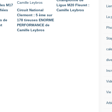
Championne de
lles M17
Ligue M20 Fleuret :
Lien
fiées
Circuit National
Camille Leybros
Clermont : 5 ème sur
La 
s de
178 tireuses ENORME
et
PERFORMANCE de
Pho
Camille Leybros
Sta
cal
div
Inc
Vid
Vie
Arb