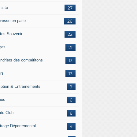
 site
27
presse en parle
26
tos Souvenir
22
ges
21
endriers des compétitons
13
ers
13
ription & Entraînements
9
éos
6
 du Club
6
itrage Départemental
4