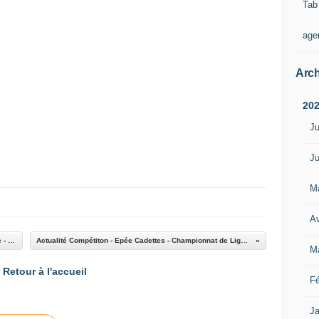
Tab
age
Arch
20
Ju
Ju
M
Av
Actualité Compétition - Adultes Loisirs - Equipe - 10 janvier 2016 à Paris 15ème
Actualité Compétiton - Epée Cadettes - Championnat de Ligue individuel le 09/01/2016 à St Maur
M
Retour à l'accueil
Fé
Ja