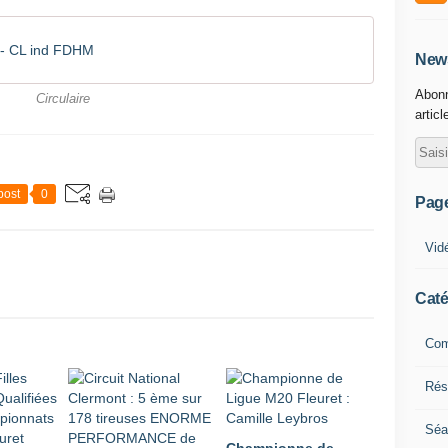
 - CL ind FDHM
News
Abonn
Circulaire
articl
post
0
Pag
Vid
Caté
Com
Résu
Séa