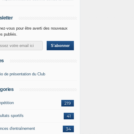
letter
ez-vous pour être averti des nouveaux
es publiés.
es
éo de présentation du Club
gories
pétition
219
ltats sportifs
41
nces d'entraînement
34