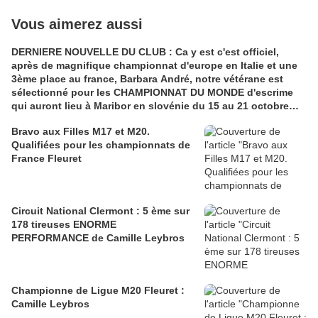
Vous aimerez aussi
DERNIERE NOUVELLE DU CLUB : Ca y est c'est officiel,
après de magnifique championnat d'europe en Italie et une
3ème place au france, Barbara André, notre vétérane est
sélectionné pour les CHAMPIONNAT DU MONDE d'escrime
qui auront lieu à Maribor en slovénie du 15 au 21 octobre
2017. Félicitations Barbara. Le combat continue...très
Bravo aux Filles M17 et M20.
bientôt
Qualifiées pour les championnats de
France Fleuret
Circuit National Clermont : 5 ème sur
178 tireuses ENORME
PERFORMANCE de Camille Leybros
Championne de Ligue M20 Fleuret :
Camille Leybros