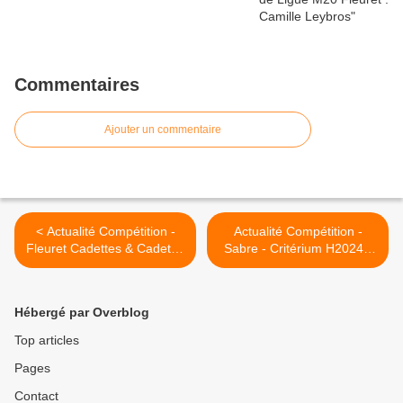
Commentaires
Ajouter un commentaire
< Actualité Compétition -
Actualité Compétition -
Fleuret Cadettes & Cadets -
Sabre - Critérium H2024 -
Championnat IDF Individuel
28 novembre 2015 à
- 15 novembre 2015 à Livry
Aulnay sous Bois >
Gargan
Hébergé par Overblog
Top articles
Pages
Contact