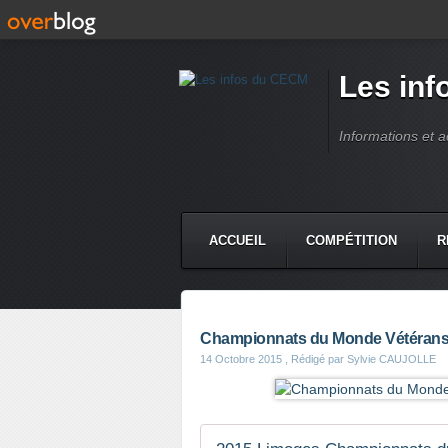
Les in
Informations et 
ACCUEIL
COMPÉTITION
R
Championnats du Monde Vétérans 
14 Octobre 2015
, Rédigé par Sylvie CAUJOLLE