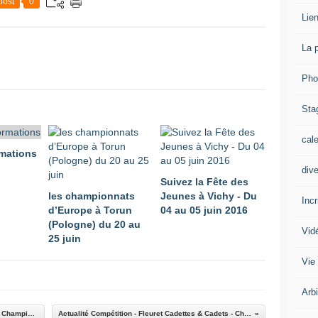
post
0
Lien
La 
Pho
Sta
cal
rmations
div
Suivez la Fête des
les championnats
Jeunes à Vichy - Du
Inc
d’Europe à Torun
04 au 05 juin 2016
(Pologne) du 20 au
Vid
25 juin
Vie
Arb
Actualité Compétition - Epée Hommes Cadets - Championnats de Ligue - 07 & 8 novembre 2015 à Bobigny
Actualité Compétition - Fleuret Cadettes & Cadets - Championnat de Ligue - 11 novembre 2015 à Melun