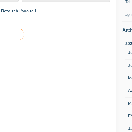
Tab
Retour à l'accueil
age
Arch
20
Ju
Ju
M
Av
M
Fé
Ja