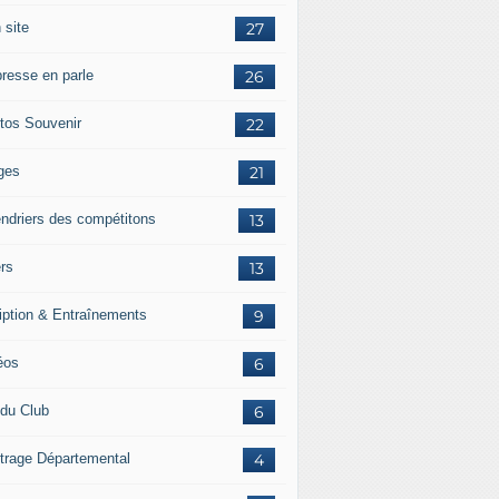
 site
27
presse en parle
26
tos Souvenir
22
ges
21
endriers des compétitons
13
ers
13
ription & Entraînements
9
éos
6
 du Club
6
itrage Départemental
4