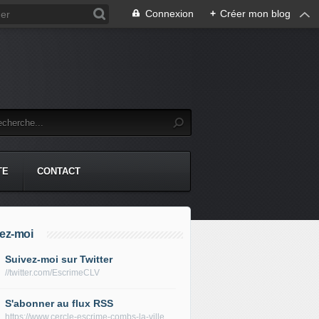
Connexion
+
Créer mon blog
TE
CONTACT
ez-moi
Suivez-moi sur Twitter
//twitter.com/EscrimeCLV
S'abonner au flux RSS
https://www.cercle-escrime-combs-la-ville.fr/rss