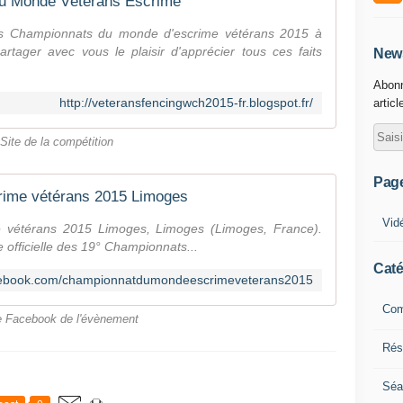
u Monde Vétérans Escrime
 Championnats du monde d'escrime vétérans 2015 à
rtager avec vous le plaisir d'apprécier tous ces faits
News
Abonn
http://veteransfencingwch2015-fr.blogspot.fr/
articl
Site de la compétition
Pag
rime vétérans 2015 Limoges
Vid
 vétérans 2015 Limoges, Limoges (Limoges, France).
ge officielle des 19° Championnats...
Caté
acebook.com/championnatdumondeescrimeveterans2015
Com
 Facebook de l'évènement
Résu
Séa