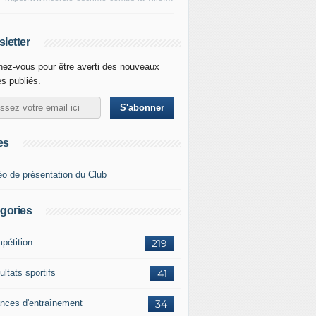
letter
ez-vous pour être averti des nouveaux
es publiés.
es
éo de présentation du Club
gories
pétition
219
ltats sportifs
41
nces d'entraînement
34