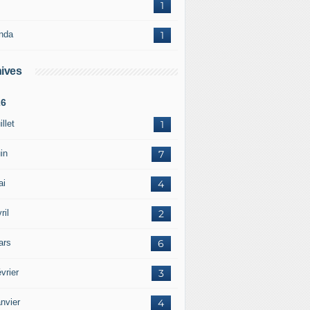
1
nda
1
ives
26
illet
1
in
7
ai
4
ril
2
ars
6
vrier
3
nvier
4