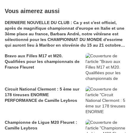
Vous aimerez aussi
DERNIERE NOUVELLE DU CLUB : Ca y est c'est officiel,
après de magnifique championnat d'europe en Italie et une
3ème place au france, Barbara André, notre vétérane est
sélectionné pour les CHAMPIONNAT DU MONDE d'escrime
qui auront lieu à Maribor en slovénie du 15 au 21 octobre
2017. Félicitations Barbara. Le combat continue...très
Bravo aux Filles M17 et M20.
bientôt
Qualifiées pour les championnats de
France Fleuret
Circuit National Clermont : 5 ème sur
178 tireuses ENORME
PERFORMANCE de Camille Leybros
Championne de Ligue M20 Fleuret :
Camille Leybros