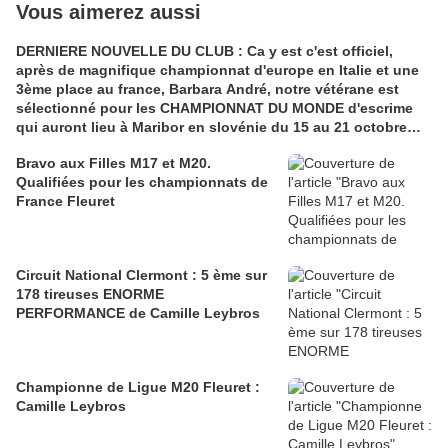
Vous aimerez aussi
DERNIERE NOUVELLE DU CLUB : Ca y est c'est officiel,
après de magnifique championnat d'europe en Italie et une
3ème place au france, Barbara André, notre vétérane est
sélectionné pour les CHAMPIONNAT DU MONDE d'escrime
qui auront lieu à Maribor en slovénie du 15 au 21 octobre
2017. Félicitations Barbara. Le combat continue...très
Bravo aux Filles M17 et M20.
bientôt
Qualifiées pour les championnats de
France Fleuret
Circuit National Clermont : 5 ème sur
178 tireuses ENORME
PERFORMANCE de Camille Leybros
Championne de Ligue M20 Fleuret :
Camille Leybros