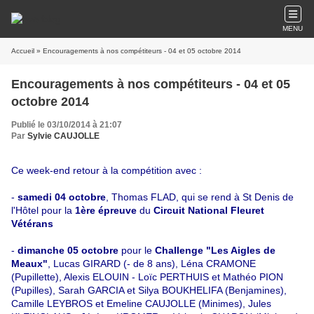
MENU
Accueil
» Encouragements à nos compétiteurs - 04 et 05 octobre 2014
Encouragements à nos compétiteurs - 04 et 05
octobre 2014
Publié le 03/10/2014 à 21:07
Par
Sylvie CAUJOLLE
Ce week-end retour à la compétition avec :
-
samedi 04 octobre
, Thomas FLAD, qui se rend à St Denis de
l'Hôtel pour la
1ère épreuve
du
Circuit National Fleuret
Vétérans
-
dimanche 05 octobre
pour le
Challenge "Les Aigles de
Meaux"
, Lucas GIRARD (- de 8 ans), Léna CRAMONE
(Pupillette), Alexis ELOUIN - Loïc PERTHUIS et Mathéo PION
(Pupilles), Sarah GARCIA et Silya BOUKHELIFA (Benjamines),
Camille LEYBROS et Emeline CAUJOLLE (Minimes), Jules