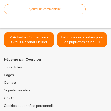
Ajouter un commentaire
< Actualité Compétition -
Début des rencontres pour
Circuit National Fleuret
les pupillettes et les... >
Vétérans - St Denis de
l'Hôtel le 04 octobre 2014
Hébergé par Overblog
Top articles
Pages
Contact
Signaler un abus
C.G.U.
Cookies et données personnelles