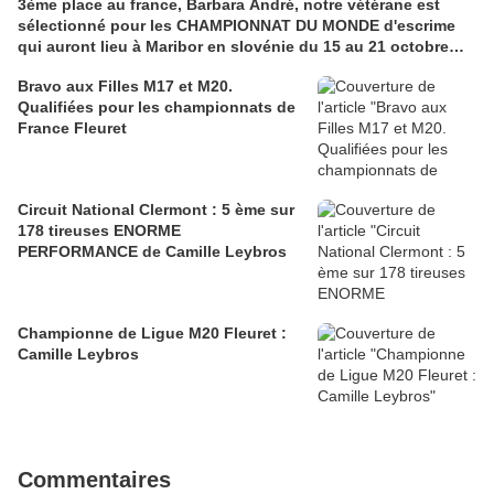
3ème place au france, Barbara André, notre vétérane est
sélectionné pour les CHAMPIONNAT DU MONDE d'escrime
qui auront lieu à Maribor en slovénie du 15 au 21 octobre
2017. Félicitations Barbara. Le combat continue...très
Bravo aux Filles M17 et M20.
bientôt
Qualifiées pour les championnats de
France Fleuret
Circuit National Clermont : 5 ème sur
178 tireuses ENORME
PERFORMANCE de Camille Leybros
Championne de Ligue M20 Fleuret :
Camille Leybros
Commentaires