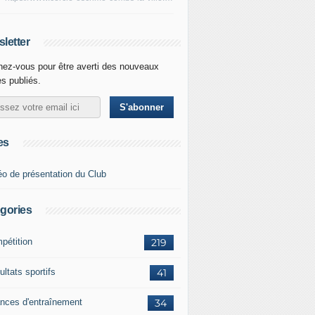
letter
ez-vous pour être averti des nouveaux
es publiés.
es
éo de présentation du Club
gories
pétition
219
ltats sportifs
41
nces d'entraînement
34