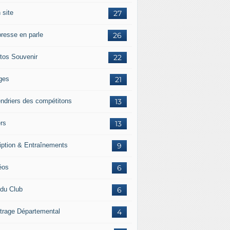
 site
27
presse en parle
26
tos Souvenir
22
ges
21
endriers des compétitons
13
ers
13
ription & Entraînements
9
éos
6
 du Club
6
itrage Départemental
4