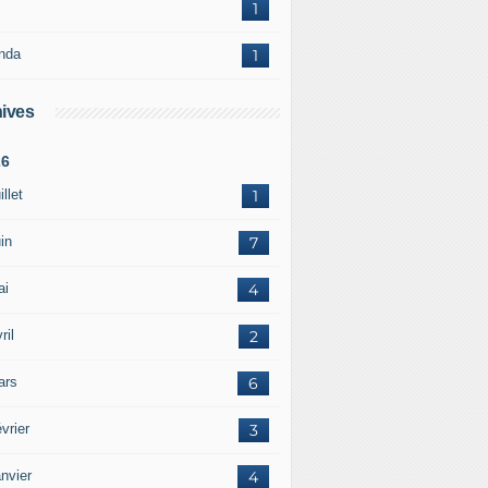
1
nda
1
ives
26
illet
1
in
7
ai
4
ril
2
ars
6
vrier
3
nvier
4