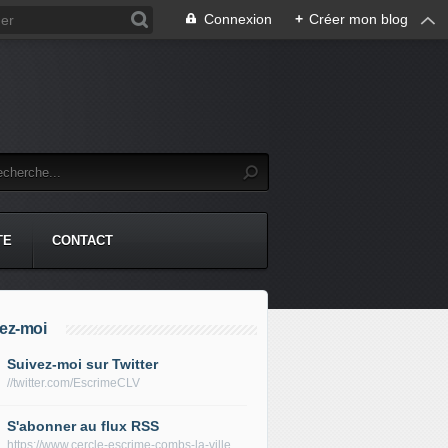
Connexion
+
Créer mon blog
TE
CONTACT
ez-moi
Suivez-moi sur Twitter
//twitter.com/EscrimeCLV
S'abonner au flux RSS
https://www.cercle-escrime-combs-la-ville.fr/rss