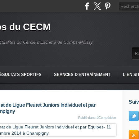
fos du CECM
actualités du Cercle d'Escrime de Combs-Moissy
ÉSULTATS SPORTIFS
SÉANCES D'ENTRAÎNEMENT
LIEN SI
Suiv
t de Ligue Fleuret Juniors Individuel et par
ampigny
Publié dans
#Compétition