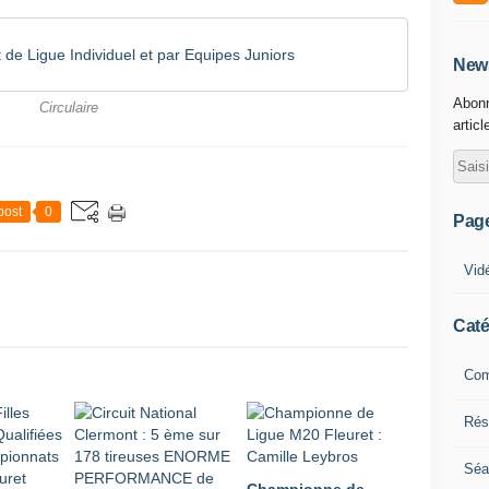
de Ligue Individuel et par Equipes Juniors
News
Abonn
Circulaire
articl
post
0
Pag
Vid
Caté
Com
Résu
Séa