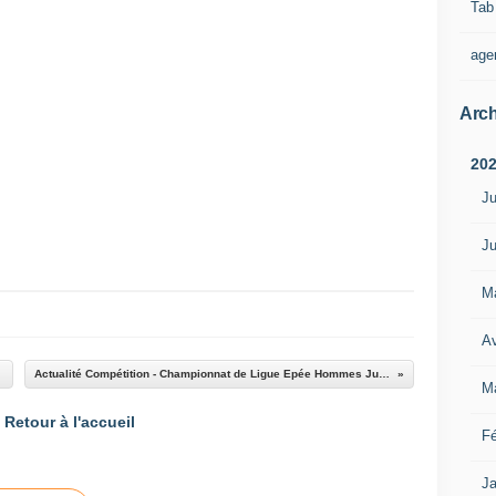
Tab
age
Arch
20
Ju
Ju
M
Av
Actualité Compétition - Championnat de Ligue Epée Hommes Juniors Individuel et par Equipes- 22 et 23 novembre 2014 à Bobigny
M
Retour à l'accueil
Fé
Ja