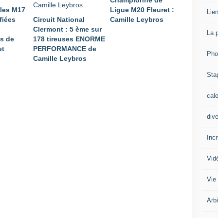
Championne de
lles M17
Ligue M20 Fleuret :
Lien
fiées
Circuit National
Camille Leybros
Clermont : 5 ème sur
La 
s de
178 tireuses ENORME
et
PERFORMANCE de
Pho
Camille Leybros
Sta
cal
div
Inc
Vid
Vie
Arb