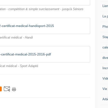
Lien
ation - compétition & simple surclassement - jusqu'à Séniors
La 
-certificat-medical-handisport-2015
Pho
Sta
ertificat médical - Handi
cal
certificat-medical-2015-2016-pdf
div
ficat médical - Sport Adapté
Inc
Vid
Vie
Arb