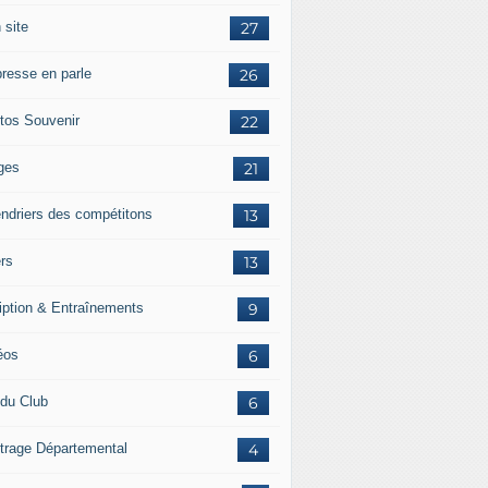
 site
27
presse en parle
26
tos Souvenir
22
ges
21
endriers des compétitons
13
ers
13
ription & Entraînements
9
éos
6
 du Club
6
itrage Départemental
4