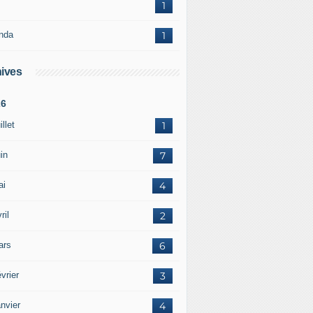
1
nda
1
ives
26
illet
1
in
7
ai
4
ril
2
ars
6
vrier
3
nvier
4