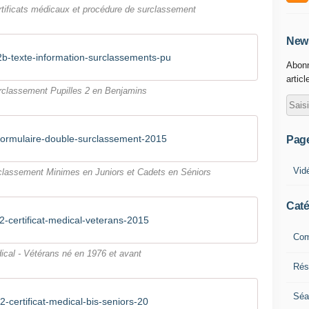
rtificats médicaux et procédure de surclassement
News
b-texte-information-surclassements-pu
Abonn
articl
rclassement Pupilles 2 en Benjamins
ormulaire-double-surclassement-2015
Pag
Vid
urclassement Minimes en Juniors et Cadets en Séniors
Caté
-certificat-medical-veterans-2015
Com
dical - Vétérans né en 1976 et avant
Résu
Séa
-certificat-medical-bis-seniors-20