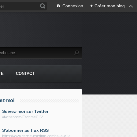
Connexion
+
Créer mon blog
TE
CONTACT
ez-moi
Suivez-moi sur Twitter
//twitter.com/EscrimeCLV
S'abonner au flux RSS
https://www.cercle-escrime-combs-la-ville.fr/rss