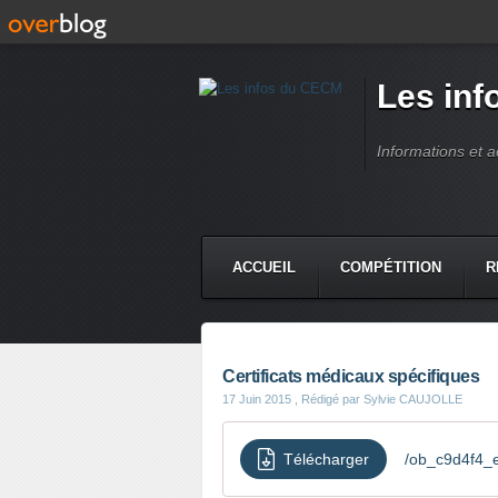
Les in
Informations et 
ACCUEIL
COMPÉTITION
R
Certificats médicaux spécifiques
17 Juin 2015
, Rédigé par Sylvie CAUJOLLE
Télécharger
/ob_c9d4f4_e