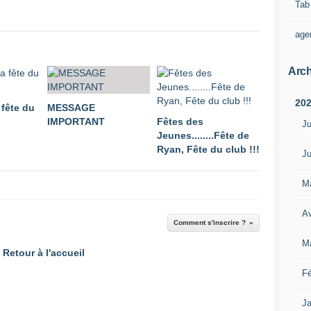
Tab
age
Arch
20
 fête du
MESSAGE
IMPORTANT
Fêtes des
Ju
Jeunes........Fête de
Ryan, Fête du club !!!
Ju
M
Av
Comment s'inscrire ?
M
Retour à l'accueil
Fé
Ja