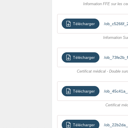
Information FFE sur les ce
Télécharger
/ob_c5266f_2
Information Su
Télécharger
/ob_73fe2b_f
Certificat médical - Double s
Télécharger
/ob_45c41a_2
Certificat mé
Télécharger
/ob_22b2da_2