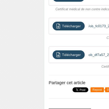
Certificat médical de non contre indic
Télécharger
/ob_fc0173_2
C
Télécharger
ob_df7a57_2-
Certi
Partager cet article
Repost
0