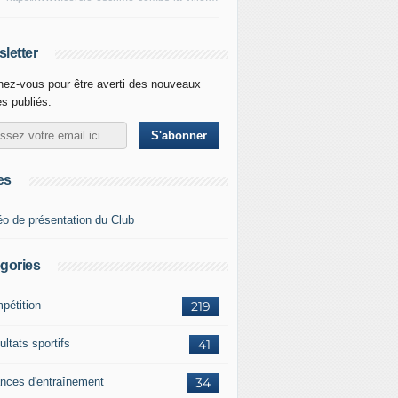
letter
ez-vous pour être averti des nouveaux
es publiés.
es
éo de présentation du Club
gories
pétition
219
ltats sportifs
41
nces d'entraînement
34