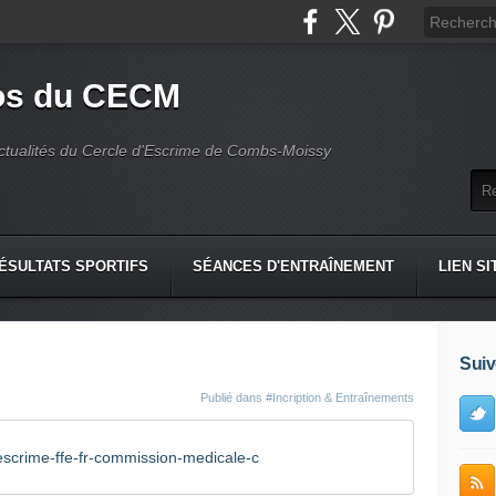
fos du CECM
actualités du Cercle d'Escrime de Combs-Moissy
ÉSULTATS SPORTIFS
SÉANCES D'ENTRAÎNEMENT
LIEN SI
Suiv
Publié dans
#Incription & Entraînements
scrime-ffe-fr-commission-medicale-c