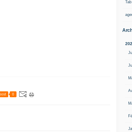
Tab
age
Arch
20
Ju
Ju
M
Av
post
0
M
Fé
Ja