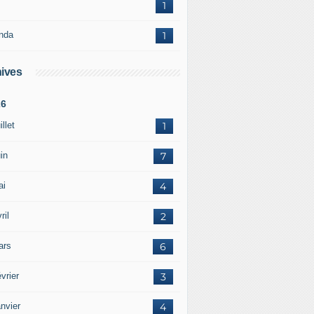
1
nda
1
ives
26
illet
1
in
7
ai
4
ril
2
ars
6
vrier
3
nvier
4