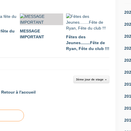
20
20
 fête du
MESSAGE
20
IMPORTANT
Fêtes des
Jeunes........Fête de
20
Ryan, Fête du club !!!
20
20
3ème jour de stage
20
Retour à l'accueil
20
20
20