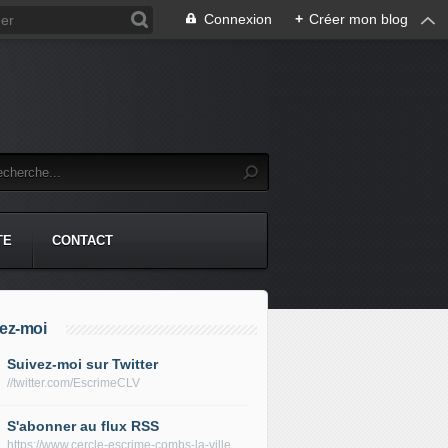
Connexion
+
Créer mon blog
TE
CONTACT
ez-moi
Suivez-moi sur Twitter
//twitter.com/EscrimeCLV
S'abonner au flux RSS
https://www.cercle-escrime-combs-la-ville.fr/rss