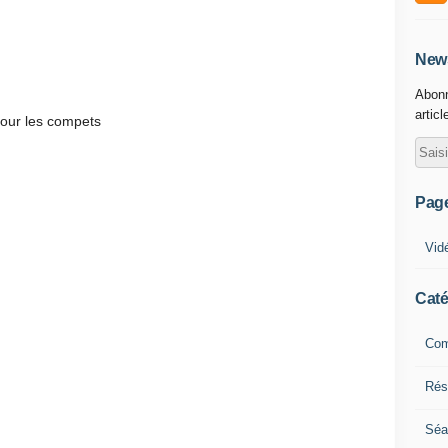
News
Abonn
articl
pour les compets
Pag
Vid
Caté
Com
Résu
Séa