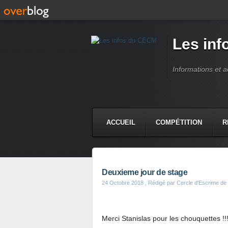
Les in
Informations et 
ACCUEIL
COMPÉTITION
R
Deuxieme jour de stage
24 Octobre 2018
, Rédigé par Cercle d'Escrime d
Merci Stanislas pour les chouquettes !!