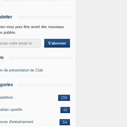
letter
ez-vous pour être averti des nouveaux
es publiés.
es
éo de présentation du Club
gories
pétition
219
ltats sportifs
41
nces d'entraînement
34