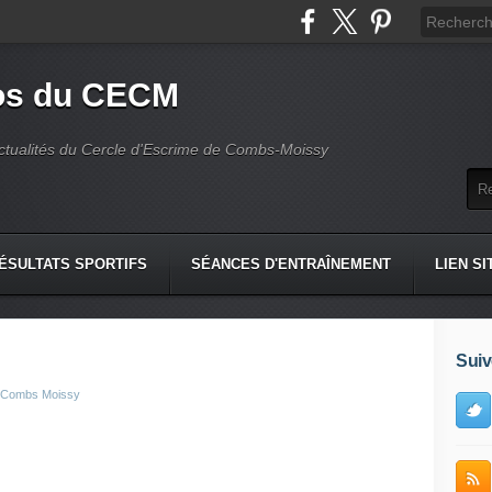
fos du CECM
actualités du Cercle d'Escrime de Combs-Moissy
ÉSULTATS SPORTIFS
SÉANCES D'ENTRAÎNEMENT
LIEN SI
Suiv
e Combs Moissy
!