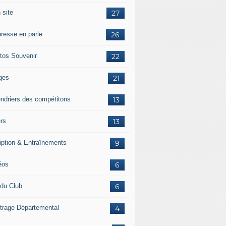
 site
27
presse en parle
26
tos Souvenir
22
ges
21
endriers des compétitons
13
ers
13
ription & Entraînements
9
éos
6
 du Club
6
itrage Départemental
4