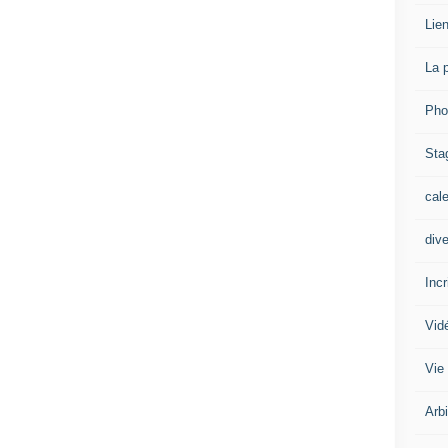
Lien
La 
Pho
Sta
cal
div
Inc
Vid
Vie
Arb